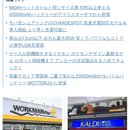
660mlペットボトルと同じサイズ感 10年以上使える
40000mAhバッテリーがアイリスオーヤマから登場
モバ充シェアリングのCHARGESPOT 急速充電対応モデルを
導入開始 より早く充電可能に
厚みは1.5cm以下 出力も最大65W 安くてパワフルなニトリ
の薄型USB充電器
ケースが高機能すぎるイヤホン ポケモンデザイン最新モデ
ル ロボット掃除機まで アンカーの注目製品をまとめてチェ
ック！
容量デカくて準固体 二重で安心な20000mAhのモバイルバ
ッテリー MOTTERUから登場