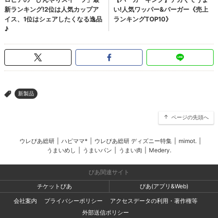
新製品
>
ページの先頭へ
ウレぴあ総研
|
ハピママ*
|
ウレぴあ総研 ディズニー特集
|
mimot.
|
うまいめし
|
うまいパン
|
うまい肉
|
Medery.
ぴあ関連サイト
チケットぴあ
ぴあ(アプリ&Web)
会社案内
プライバシーポリシー
アクセスデータの利用・著作権等
外部送信ポリシー