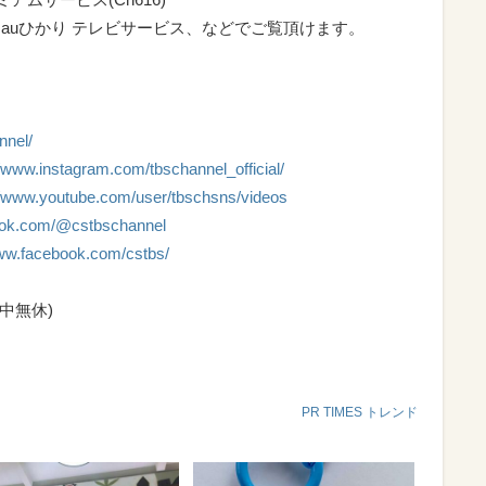
V、auひかり テレビサービス、などでご覧頂けます。
nnel/
//www.instagram.com/tbschannel_official/
//www.youtube.com/user/tbschsns/videos
ktok.com/@cstbschannel
www.facebook.com/cstbs/
年中無休)
PR TIMES トレンド