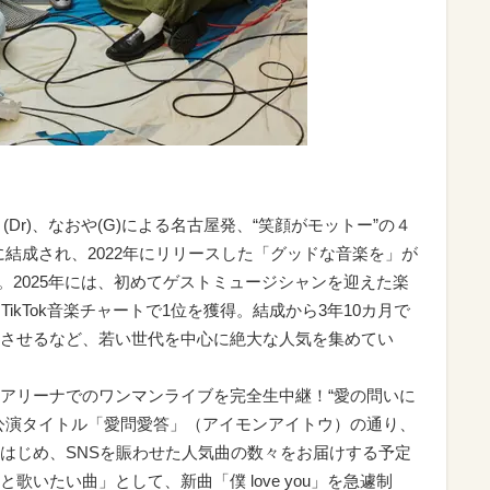
と(Dr)、なおや(G)による名古屋発、“笑顔がモットー”の４
月に結成され、2022年にリリースした「グッドな音楽を」が
に。2025年には、初めてゲストミュージシャンを迎えた楽
が、TikTok音楽チャートで1位を獲得。結成から3年10カ月で
させるなど、若い世代を中心に絶大な人気を集めてい
アリーナでのワンマンライブを完全生中継！“愛の問いに
公演タイトル「愛問愛答」（アイモンアイトウ）の通り、
はじめ、SNSを賑わせた人気曲の数々をお届けする予定
いたい曲」として、新曲「僕 love you」を急遽制