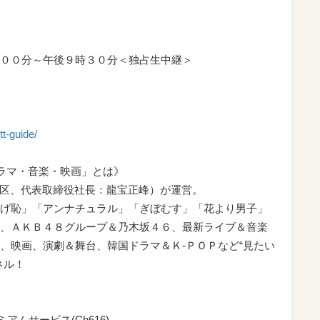
００分～午後９時３０分＜独占生中継＞
tt-guide/
ドラマ・音楽・映画」とは》
港区、代表取締役社長：龍宝正峰）が運営。
げ恥」「アンナチュラル」「ぎぼむす」「花より男子」
、ＡＫＢ４８グループ＆乃木坂４６、最新ライブ＆音楽
、映画、演劇＆舞台、韓国ドラマ＆Ｋ-ＰＯＰなど“見たい
ネル！
アムサービス(Ch616)