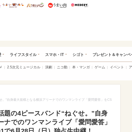
総研 ディズニー特集
mimot.
うまいめし
うまいパン
うまい肉
Medery.
ぴあ総研（うれぴあ）
愛
ライフスタイル
スマホ・IT
シゴト
プレゼント＆キャンペ
メ
2.5次元ミュージカル
演劇
ニコ動
本・マンガ
ゲーム
イベント
せ。”自身最大規模となる横浜アリーナでのワンマンライブ「愛問愛答」をCS
話題の4ピースバンド“ねぐせ。”自身
ーナでのワンマンライブ「愛問愛答」
ル1で6月28日（日）独占生中継！