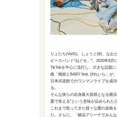
りょたち(Vo/G)、しょうと(B)、なお
ピースバンド“ねぐせ。”。2020年8
TikTokを中心に流行し、大きな話題
曲「織姫とBABY feat. 汐れいら」
日本武道館でのワンマンライブを成功
る。
そんな彼らの自身最大規模となる横浜
愛で答える”という意味が込められた
これまで歌ってきた様々な愛の楽曲を
だ。さらに、「横浜アリーナでみんなと歌