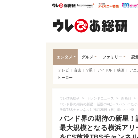
ウレぴあ総研
ハピママ*
ウレぴあ
ウレ
エンタメ
グルメ
ファミリー
恋
テレビ
音楽
V系
アイドル
映画
アニ
ヒーロー
>
>
>
ウレぴあ総研
トレンドニュース
新商品
バンド界の期待の新星！話題の4ピースバンド“ねぐ
放送TBSチャンネル1で6月28日（日）独占生中継！
バンド界の期待の新星！
最大規模となる横浜アリ
をCS放送TBSチャンネ