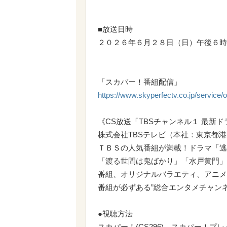
■放送日時
２０２６年６月２８日（日）午後６時
「スカパー！番組配信」
https://www.skyperfectv.co.jp/service/o
《CS放送「TBSチャンネル１ 最新
株式会社TBSテレビ（本社：東京都
ＴＢＳの人気番組が満載！ドラマ「逃
「渡る世間は鬼ばかり」「水戸黄門」
番組、オリジナルバラエティ、アニメ
番組が必ずある”総合エンタメチャン
●視聴方法
スカパー！(CS296)、スカパー！プレミ