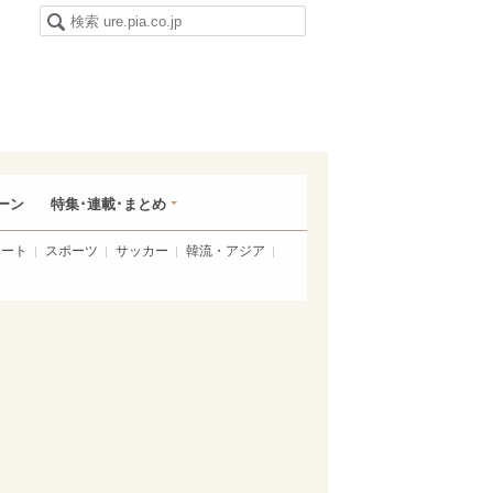
ーン
特集･連載･まとめ
アート
スポーツ
サッカー
韓流・アジア