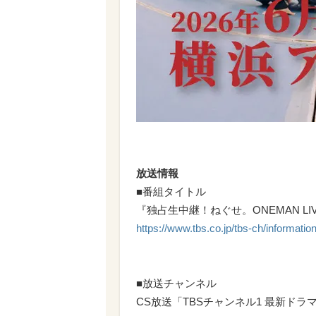
放送情報
■番組タイトル
『独占生中継！ねぐせ。ONEMAN LI
https://www.tbs.co.jp/tbs-ch/informat
■放送チャンネル
CS放送「TBSチャンネル1 最新ドラ