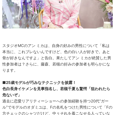
スタジオMCのアン ミカは、自身の好みの男性について「私は
本当に、これブレないんですけど、色の白い人が好きで。あと
骨が好きなんですよ」と告白。果たしてアン ミカが絶賛した男
性参加者は？さらに、藤森、若槻の好みの参加者も明らかにな
ります。
■25歳モデルが巧みなテクニックを披露！
色白長身イケメンを見事指名し、若槻千夏も驚愕「狙われたら
危ないぞ」
過去に恋愛リアリティーショーへの参加経験を持つ20代“ガー
ル”でモデルのオダミユは、Fの名札をつけた男性について「Fの
方チェックのシャツだけど、中々それを着こなせる人っていな