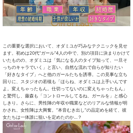
この重要な選択において、オダミユが巧みなテクニックを見せ
ます。初めは20代“ガール”4人の中で、別の項目に決まりかけて
いたものの、オダミユは「気になる人のタイプ知って、一旦そ
っちのキャラでいく」と言い、自然な流れで自らが知りたい
「好きなタイプ」へと他のガールたちを誘導。この見事な立ち
回りに、スタジオの若槻も「ほらね、オダミユは上手いんです
よ。変えちゃったもん。仕切ってないのに変えちゃったもん」
と驚愕し、藤森も「コントロールしてるね、ガールを」と感心
しきり。さらに、男性陣の年収や職業などのリアルな情報が明
かされ、女性陣は大興奮。“本音むき出し”の品定めを経て、彼
女たちは一体誰に狙いを定めたのか…？