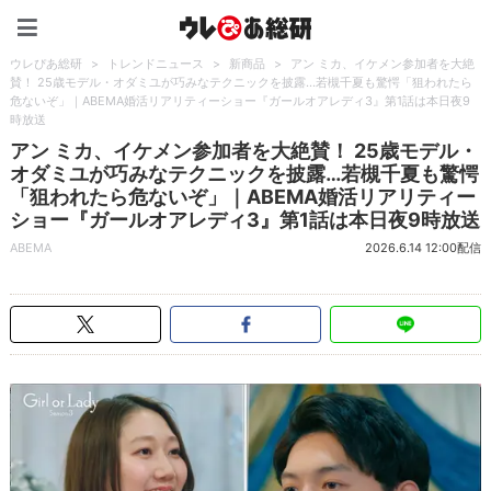
ウレぴあ総研（うれぴあ）
ウレぴあ総研
>
トレンドニュース
>
新商品
>
アン ミカ、イケメン参加者を大絶
賛！ 25歳モデル・オダミユが巧みなテクニックを披露…若槻千夏も驚愕「狙われたら
危ないぞ」｜ABEMA婚活リアリティーショー『ガールオアレディ3』第1話は本日夜9
時放送
アン ミカ、イケメン参加者を大絶賛！ 25歳モデル・
オダミユが巧みなテクニックを披露…若槻千夏も驚愕
「狙われたら危ないぞ」｜ABEMA婚活リアリティー
ショー『ガールオアレディ3』第1話は本日夜9時放送
ABEMA
2026.6.14 12:00配信