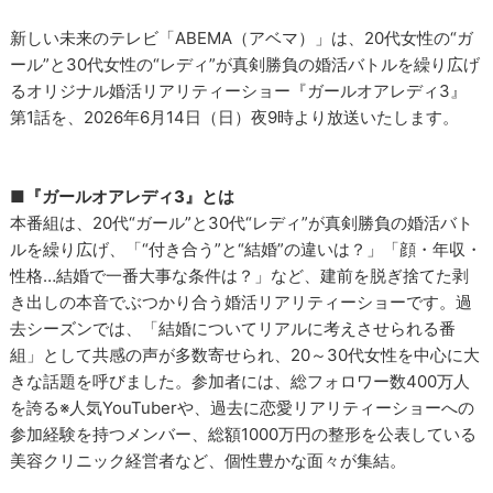
新しい未来のテレビ「ABEMA（アベマ）」は、20代女性の“ガ
ール”と30代女性の“レディ”が真剣勝負の婚活バトルを繰り広げ
るオリジナル婚活リアリティーショー『ガールオアレディ3』
第1話を、2026年6月14日（日）夜9時より放送いたします。
■『ガールオアレディ3』とは
本番組は、20代“ガール”と30代“レディ”が真剣勝負の婚活バト
ルを繰り広げ、「“付き合う”と“結婚”の違いは？」「顔・年収・
性格…結婚で一番大事な条件は？」など、建前を脱ぎ捨てた剥
き出しの本音でぶつかり合う婚活リアリティーショーです。過
去シーズンでは、「結婚についてリアルに考えさせられる番
組」として共感の声が多数寄せられ、20～30代女性を中心に大
きな話題を呼びました。参加者には、総フォロワー数400万人
を誇る※人気YouTuberや、過去に恋愛リアリティーショーへの
参加経験を持つメンバー、総額1000万円の整形を公表している
美容クリニック経営者など、個性豊かな面々が集結。