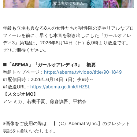
年齢も立場も異なる8人の女性たちが男性陣の姿やリアルなプロ
フィールを前に、早くも本音を剥き出しにした『ガールオアレ
ディ3』第1話は、2026年6月14日（日）夜9時より放送です。
ぜひご期待ください。
■「ABEMA」『ガールオアレディ3』 概要
番組トップページ：
https://abema.tv/video/title/90-1849
#1配信日時：2026年6月14日（日）夜9時～
#1放送URL：
https://abema.go.link/fHZSL
【スタジオMC】
アン ミカ、若槻千夏、藤森慎吾、平祐奈
※画像をご使用の際は、【（C）AbemaTV,Inc.】のクレジット
表記をお願いいたします。