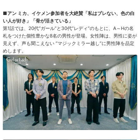
■アン ミカ、イケメン参加者を大絶賛「私はブレない、色の白
い人が好き」「骨が活きている」
第1話では、20代“ガール”と30代“レディ”のもとに、A～Hの名
札をつけた個性豊かな8名の男性が登場。女性陣は、男性に姿が
見えず、声も聞こえない “マジックミラー越し”に男性陣を品定
めします。