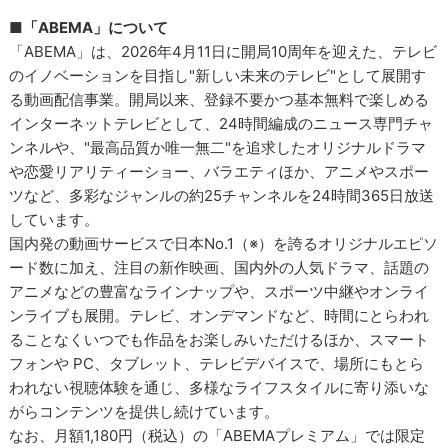
■「ABEMA」について
「ABEMA」は、2026年4月11日に開局10周年を迎えた、テレビ
のイノベーションを目指し"新しい未来のテレビ"として展開す
る動画配信事業。開局以来、登録不要かつ基本無料で楽しめる
インターネットテレビとして、24時間編成のニュース専門チャ
ンネルや、"最高品質か唯一無二"を追求したオリジナルドラマ
や恋愛リアリティーショー、バラエティほか、アニメやスポー
ツなど、多彩なジャンルの約25チャンネルを24時間365日放送
しています。
国内発の動画サービスで日本No.1（※）を誇るオリジナルエピソ
ード数に加え、注目の新作映画、国内外の人気ドラマ、話題の
アニメなどの豊富なラインナップや、スポーツ中継やオンライ
ンライブも展開。テレビ、オンデマンドなど、時間にとらわれ
ることなくいつでも作品をお楽しみいただけるほか、スマート
フォンや PC、タブレット、テレビデバイスで、場所にもとら
われない視聴体験を通じ、多様なライフスタイルに寄り添いな
がらコンテンツを提供し続けています。
なお、月額1,180円（税込）の「ABEMAプレミアム」では限定