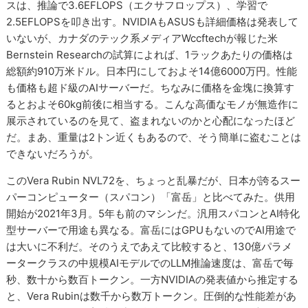
スは、推論で3.6EFLOPS（エクサフロップス）、学習で
2.5EFLOPSを叩き出す。NVIDIAもASUSも詳細価格は発表して
いないが、カナダのテック系メディアWccftechが報じた米
Bernstein Researchの試算によれば、1ラックあたりの価格は
総額約910万米ドル。日本円にしておよそ14億6000万円。性能
も価格も超ド級のAIサーバーだ。ちなみに価格を金塊に換算す
るとおよそ60kg前後に相当する。こんな高価なモノが無造作に
展示されているのを見て、盗まれないのかと心配になったほど
だ。まあ、重量は2トン近くもあるので、そう簡単に盗むことは
できないだろうが。
このVera Rubin NVL72を、ちょっと乱暴だが、日本が誇るスー
パーコンピューター（スパコン）「富岳」と比べてみた。供用
開始が2021年3月。5年も前のマシンだ。汎用スパコンとAI特化
型サーバーで用途も異なる。富岳にはGPUもないのでAI用途で
は大いに不利だ。そのうえであえて比較すると、130億パラメ
ータークラスの中規模AIモデルでのLLM推論速度は、富岳で毎
秒、数十から数百トークン。一方NVIDIAの発表値から推定する
と、Vera Rubinは数千から数万トークン。圧倒的な性能差があ