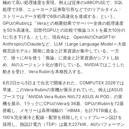
極めて高い処理速度を実現。例えば従来のx86CPU比で、SQL
処理で3倍、ニューヨーク証券取引所などでのリアルタイム・
ストリームデータ処理で6倍の高速化を達成する」という。
GPUのRubinは「Veraとの相乗効果でサーバー全体の処理速度
を50％高速化。旧世代GPUとの比較で推論コストを最大10分の
1に引き下げる」とした。現在AIは、OpenAIのChatGPTや
AnthropicのClaudeなど、LLM（Large Language Model＝大規
模言語モデル）開発に資金と計算資源が集中している。一方
で、徐々にAIを使う「推論」に資金と計算資源がシフトし始
め、AIのエージェント化が進行している。NVIDIAではこうした
動きを受け、Vera Rubinを本格投入する。
6月2日から5日まで台北で開催された、COMPUTEX 2026では
早速、このVera Rubinの実機が展示されていた。例えばASUS
ブースでは「NVIDIA Vera Rubin NVL72 ASUS AI POD」の実
機を展示。1ラックにCPUのVeraを36基、GPUのRubinを72基
搭載し、メモリーは高帯域幅の「HBM4」を計75TB備える。
100％完全液冷と配線・配管を排除したミッドプレーン設計を
採用し、熱設計電力（TDP）は最大227kW。AIのパフォーマン