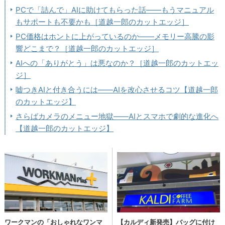
PCで「詰んで」AIに助けてもらった話――もうマニュアル
もサポートも不要かも［道越一郎のカットエッジ］
PC価格はホントに上がっているのか――メモリー高騰の影
響どこまで？［道越一郎のカットエッジ］
AIへの「ありがとう」は悪なのか？［道越一郎のカットエッ
ジ］
嘘つきAIと付き合うには――AIを改心させるコツ【道越一郎
のカットエッジ】
さらばカメラのメニュー地獄――AIとスマホで劇的な進化へ
【道越一郎のカットエッジ】