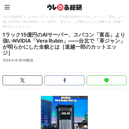
ウレぴあ総研（うれぴあ）
ウレぴあ総研
>
スマホ・IT
>
1ラック15億円のAIサーバー、スパコン「富岳」より
強いNVIDIA「Vera Rubin」――台北で「革ジャン」が明らかにした全貌とは［道越一
郎のカットエッジ］
1ラック15億円のAIサーバー、スパコン「富岳」より
強いNVIDIA「Vera Rubin」――台北で「革ジャン」
が明らかにした全貌とは［道越一郎のカットエッ
ジ］
2026.6.14 18:30配信