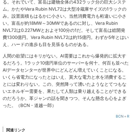
る。それでいて、富岳は建物全体の432ラック分の巨大システ
ム。かたやVera Rubin NVL72は大型冷蔵庫サイズの1ラックの
み。設置面積もはるかに小さい。当然消費電力も桁違いに小さ
い。富岳が約18MW～30MWであるのに対し、Vera Rubin
NVL72は0.227MWとおよそ100分の1だ。そして富岳は総開発
費1300億円。Vera Rubin NVL72は約15億円。わずか5年とはい
え、ハードの進歩も目を見張るものがある。
人間の欲望にはキリがない。AI需要はこれから爆発的に拡大す
るだろう。1ラック10億円単位のサーバーを何十、何百も並べた
AIデータセンターが世界中にどんどん増えていくことになる。
いくら省電力になったとはいえ、莫大な電力と水を消費するこ
とには変わりない。この、突然降って湧いたようなとてつもな
いエネルギー需要を、果たして人類は乗り越えることができる
のだろうか。革ジャンの話を聞きつつ、そんな懸念も心をよぎ
った。（BCN・道越一郎）
BCN＋R
関連リンク