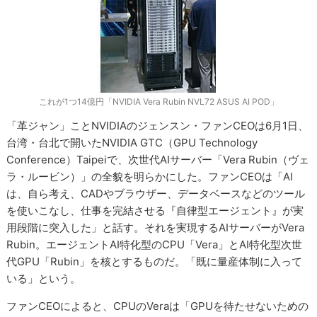
これが1つ14億円「NVIDIA Vera Rubin NVL72 ASUS AI POD」
「革ジャン」ことNVIDIAのジェンスン・ファンCEOは6月1日、
台湾・台北で開いたNVIDIA GTC（GPU Technology
Conference）Taipeiで、次世代AIサーバー「Vera Rubin（ヴェ
ラ・ルービン）」の全貌を明らかにした。ファンCEOは「AI
は、自ら考え、CADやブラウザー、データベースなどのツール
を使いこなし、仕事を完結させる『自律型エージェント』が実
用段階に突入した」と話す。それを実現するAIサーバーがVera
Rubin。エージェントAI特化型のCPU「Vera」とAI特化型次世
代GPU「Rubin」を核とするものだ。「既に量産体制に入って
いる」という。
ファンCEOによると、CPUのVeraは「GPUを待たせないための