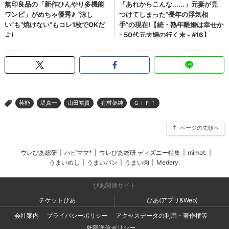
芸能
堤真一
山田裕貴
有村架純
ＧＩＦＴ
>
ページの先頭へ
ウレぴあ総研
|
ハピママ*
|
ウレぴあ総研 ディズニー特集
|
mimot.
|
うまいめし
|
うまいパン
|
うまい肉
|
Medery.
ぴあ関連サイト
チケットぴあ
ぴあ(アプリ&Web)
会社案内
プライバシーポリシー
アクセスデータの利用・著作権等
外部送信ポリシー