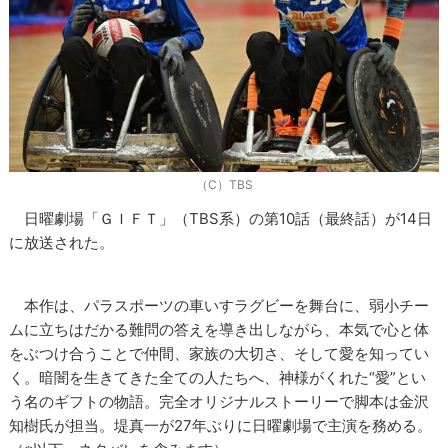
（C）TBS
日曜劇場「ＧＩＦＴ」（TBS系）の第10話（最終話）が14日
に放送された。
本作は、パラスポーツの車いすラグビーを舞台に、弱小チー
ムに立ちはだかる難問の答えを導き出しながら、本気で心と体
をぶつけ合うことで仲間、家族の大切さ、そして愛を知ってい
く。暗闇を生きてきた全ての人たちへ、神様がくれた“愛”とい
う名のギフトの物語。完全オリジナルストーリーで脚本は金沢
知樹氏が担当。堤真一が27年ぶりに日曜劇場で主演を務める。