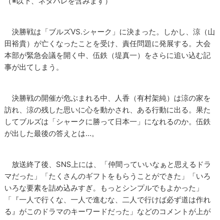
（※以下、ネタバレを含みます）
決勝戦は「ブルズVS.シャーク」に決まった。しかし、涼（山
田裕貴）が亡くなったことを受け、責任問題に発展する。大会
本部が緊急会議を開く中、伍鉄（堤真一）をさらに追い込む記
事が出てしまう。
決勝戦の開催が危ぶまれる中、人香（有村架純）は涼の家を
訪れ、涼の残した思いに心を動かされ、ある行動に出る。果た
してブルズは「シャークに勝って日本一」になれるのか。伍鉄
が出した最後の答えとは…。
放送終了後、SNS上には、「仲間っていいなぁと思えるドラ
マだった」「たくさんのギフトをもらうことができた」「いろ
いろな要素を詰め込みすぎ。もっとシンプルでもよかった」
「『一人で行くな、一人で進むな、二人で行けば必ず道は作れ
る』がこのドラマのキーワードだった」などのコメントが上が