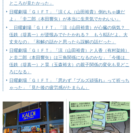
ところが見たかった」
日曜劇場「ＧＩＦＴ」「涼くん（山田裕貴）倒れちゃ嫌だ
よ」「圭二郎（本田響矢）が本当に生意気でかわいい」
日曜劇場「ＧＩＦＴ」「涼（山田裕貴）が心臓の病気？
伍鉄（堤真一）が逆恨みでたたかれる？ もう8話だよ。大
丈夫なの」「和解の話かと思ったら誤解の話だった」
日曜劇場「ＧＩＦＴ」「涼（山田裕貴）と人香（有村架純）
と圭二郎（本田響矢）は三角関係になるのかな」「今後は、
伍鉄（堤真一）と昊（玉森裕太）の親子関係の変化も見どこ
ろになる」
日曜劇場「ＧＩＦＴ」「思わず『ブルズ頑張れ』って祈っち
ゃった」「見た後の疲労感がたまらん」