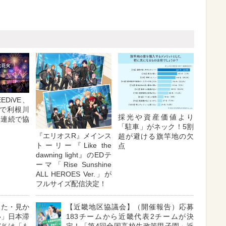
EDiVE、
りで利根川
採光や資産価値より
年連続で協
「駐車」がネック！5割
『エリオスR』メインス
超が避ける旗竿地の欠
トーリー『Like the
点
dawning light』のEDテ
ーマ「Rise Sunshine
ALL HEROES Ver.」が
フルサイズ配信決定！
した・見か
【近畿地区協議会】（開催報告）応募
い」日本滞
183チームから近畿代表2チームが決