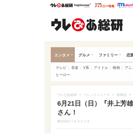
ウレぴあ総研
ハピママ*
ウレぴあ
ウレ
エンタメ
グルメ
ファミリー
恋
テレビ
音楽
V系
アイドル
映画
アニ
ヒーロー
>
>
>
ウレぴあ総研
トレンドニュース
新商品
6月21日（日）『井上芳雄
さん！
株式会社ＴＢＳラジオ