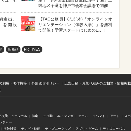
7％は「も
定！「第4回全国高校生政策甲子園」近
」
畿地区予選を神戸市会本会議場で開催
初進出。
【TAC公務員】8/13(木)「オンラインオ
HI」を開設
リエンテーション（体験入学）」を無料
で開催！学習スタートはじめの1歩！
ド
新商品
PR TIMES
の利用・著作権等
外部送信ポリシー
広告出稿・お取り組みのご相談・情報掲載
せ
.5次元ミュージカル
演劇
ニコ動
本・マンガ
ゲーム
イベント
アート
スポ
レジャー
混雑対策
テレビ・映画
ディズニーグッズ
アプリ・ゲーム
ディズニーパス