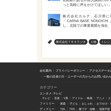
在経験のある外国人講師の95.
っと気軽に声をかけてほしい
株式会社カルナ、石川県に
「CARNA BASE NONOIC
し、北陸での事業展開を強化
>
株式会社ＴＢＳラジオ
人物
トレン
会社案内
プライバシーポリシー
アクセスデータ
一般の読者の方・ユーザーの方からのお問い合わ
カテゴリー
エンタメ･テレビ
テレビ
音楽
V系
アイドル
映画
アニメ
2
ファミリー
家庭
子ども
おしゃれ
おでかけ・
ディズニー
TDL
TDS
裏ワザ・攻略
混雑予想