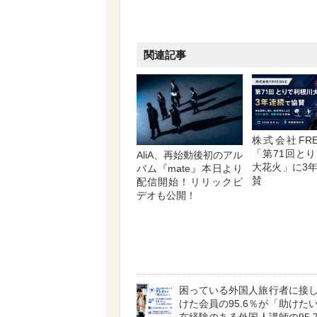
関連記事
株式会社FRE
「第71回と
AliA、再始動後初のアル
大花火」に3
バム『mate』本日より
賛
配信開始！リリックビ
デオも公開！
困っている外国人旅行者に接
けた会員の95.6％が「助けた