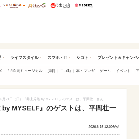
総研 ディズニー特集
mimot.
うまいめし
うまいパン
うまい肉
Medery.
ぴあ総研（うれぴあ）
愛
ライフスタイル
スマホ・IT
シゴト
プレゼント＆キャンペ
メ
2.5次元ミュージカル
演劇
ニコ動
本・マンガ
ゲーム
イベント
6月21日（日）『井上芳雄 by MYSELF』のゲストは、平間壮一さん！
 by MYSELF』のゲストは、平間壮一
2026.6.15 12:00配信