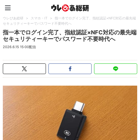
ウレぴあ総研（うれぴあ）
ウレぴあ総研
>
スマホ・IT
>
指一本でログイン完了、指紋認証×NFC対応の最先端
セキュリティーキーでパスワード不要時代へ
指一本でログイン完了、指紋認証×NFC対応の最先端
セキュリティーキーでパスワード不要時代へ
2026.6.15 15:00配信