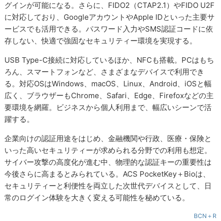
グインが可能になる。さらに、FIDO2（CTAP2.1）やFIDO U2F
に対応しており、GoogleアカウントやApple IDといった主要サ
ービスでも活用できる。パスワード入力やSMS認証コードに依
存しない、快適で強固なセキュリティー環境を実現する。
USB Type-C接続に対応しているほか、NFCも搭載。PCはもち
ろん、スマートフォンなど、さまざまなデバイスで利用でき
る。対応OSはWindows、macOS、Linux、Android、iOSと幅
広く、ブラウザーもChrome、Safari、Edge、Firefoxなどの主
要環境を網羅。ビジネスから個人利用まで、幅広いシーンで活
躍する。
企業向けの認証用途をはじめ、金融機関や行政、医療・保険と
いった高いセキュリティーが求められる分野での利用も想定。
サイバー攻撃の高度化が進む中、物理的な認証キーの重要性は
今後さらに高まるとみられている。ACS PocketKey＋Bioは、
セキュリティーと利便性を両立した次世代デバイスとして、日
常のログイン体験を大きく変える可能性を秘めている。
BCN＋R