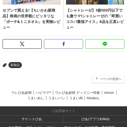
新製品
>
ページの先頭へ
ウレぴあ総研
|
ハピママ*
|
ウレぴあ総研 ディズニー特集
|
mimot.
|
うまいめし
|
うまいパン
|
うまい肉
|
Medery.
ぴあ関連サイト
チケットぴあ
ぴあ(アプリ&Web)