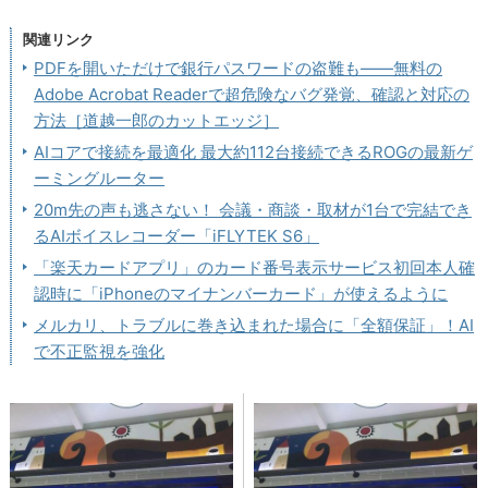
関連リンク
PDFを開いただけで銀行パスワードの盗難も――無料の
Adobe Acrobat Readerで超危険なバグ発覚、確認と対応の
方法［道越一郎のカットエッジ］
AIコアで接続を最適化 最大約112台接続できるROGの最新ゲ
ーミングルーター
20m先の声も逃さない！ 会議・商談・取材が1台で完結でき
るAIボイスレコーダー「iFLYTEK S6」
「楽天カードアプリ」のカード番号表示サービス初回本人確
認時に「iPhoneのマイナンバーカード」が使えるように
メルカリ、トラブルに巻き込まれた場合に「全額保証」！AI
で不正監視を強化