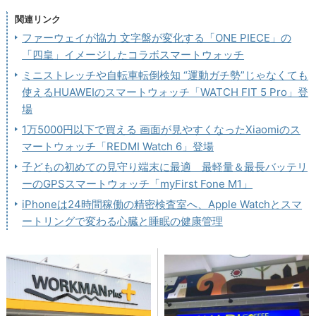
関連リンク
ファーウェイが協力 文字盤が変化する「ONE PIECE」の
「四皇」イメージしたコラボスマートウォッチ
ミニストレッチや自転車転倒検知 “運動ガチ勢”じゃなくても
使えるHUAWEIのスマートウォッチ「WATCH FIT 5 Pro」登
場
1万5000円以下で買える 画面が見やすくなったXiaomiのス
マートウォッチ「REDMI Watch 6」登場
子どもの初めての見守り端末に最適 最軽量＆最長バッテリ
ーのGPSスマートウォッチ「myFirst Fone M1」
iPhoneは24時間稼働の精密検査室へ、Apple Watchとスマ
ートリングで変わる心臓と睡眠の健康管理