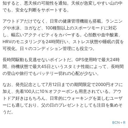
知すると、悪天候の可能性を通知。天候が急変しやすい山の中
でも、安全な判断をサポートする。
アウトドアだけでなく、日常の健康管理機能も搭載。ランニン
グや水泳、ヨガなど、100種類以上のスポーツモードに対応
し、幅広いアクティビティをカバーする。心拍数や血中酸素、
HRVのモニタリングを24時間行い、ストレス状態や睡眠の質を
可視化。日々のコンディション管理にも役立つ。
長時間駆動も見逃せないポイントだ。GPS使用時で最大24時
間、待機状態で最大45日というスタミナ性能によって、長時間
の登山や旅行でもバッテリー切れの心配が少ない。
なお、発売記念として7月12日までの期間限定で2000円オフに
加え、先着100人に10％オフクーポンも用意されている。アウ
トドア好きはもちろん、日常的にウォーキングを楽しむユーザ
ーにも適しており、父の日のプレゼントとしても注目を集めそ
うだ。
BCN＋R