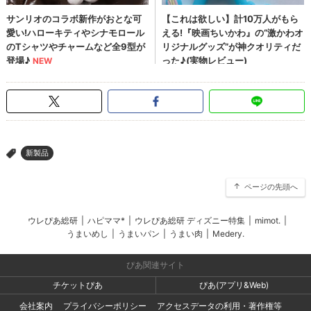
新製品
>
ページの先頭へ
ウレぴあ総研
|
ハピママ*
|
ウレぴあ総研 ディズニー特集
|
mimot.
|
うまいめし
|
うまいパン
|
うまい肉
|
Medery.
ぴあ関連サイト
チケットぴあ
ぴあ(アプリ&Web)
会社案内
プライバシーポリシー
アクセスデータの利用・著作権等