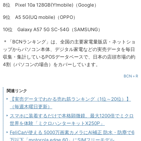
8位 Pixel 10a 128GB(Y!mobile)（Google）
9位 A5 5G(UQ mobile)（OPPO）
10位 Galaxy A57 5G SC-54G（SAMSUNG）
＊「BCNランキング」は、全国の主要家電量販店・ネットショ
ップからパソコン本体、デジタル家電などの実売データを毎日
収集・集計しているPOSデータベースで、日本の店頭市場の約
4割（パソコンの場合）をカバーしています。
BCN＋R
関連リンク
【実売データでわかる売れ筋ランキング（1位～20位）】
（毎週木曜日更新）
スマホに装着するだけで本格顕微鏡、最大1200倍でミクロ
世界を体験「ミクロハンターキットX250P」
FeliCaが使える 5000万画素カメラにAI補正 防水・防塵で6
万以下「motorola edge 60」にSIMフリーモデル