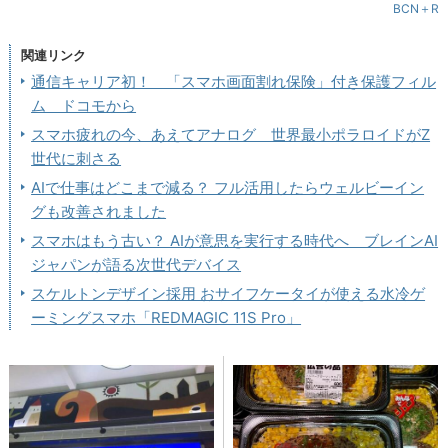
BCN＋R
関連リンク
通信キャリア初！ 「スマホ画面割れ保険」付き保護フィル
ム ドコモから
スマホ疲れの今、あえてアナログ 世界最小ポラロイドがZ
世代に刺さる
AIで仕事はどこまで減る？ フル活用したらウェルビーイン
グも改善されました
スマホはもう古い？ AIが意思を実行する時代へ ブレインAI
ジャパンが語る次世代デバイス
スケルトンデザイン採用 おサイフケータイが使える水冷ゲ
ーミングスマホ「REDMAGIC 11S Pro」