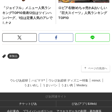
新製品
>
ページの先頭へ
ウレぴあ総研
|
ハピママ*
|
ウレぴあ総研 ディズニー特集
|
mimot.
|
うまいめし
|
うまいパン
|
うまい肉
|
Medery.
ぴあ関連サイト
チケットぴあ
ぴあ(アプリ&Web)
会社案内
プライバシーポリシー
アクセスデータの利用・著作権等