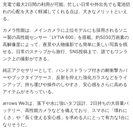
充電で最大2日間の利用が可能。忙しい日常や外出先でも電池切
れの心配を大きく軽減してくれる点は、大きなメリットといえ
る。
カメラ性能は、メインカメラに上位モデルにも採用されるソニ
ー製の高性能センサー「LYTIA 600」を搭載。約5030万画素の
高解像度によって、夜景や人物撮影でも簡単に美しい写真を残
せる。日常のスナップから旅行、SNS投稿まで、誰でもワンラ
ンク上の撮影ができる。
純正アクセサリーとして、ハンドストラップ付きの耐衝撃カバ
ーやブックタイプケース、反射を抑えた強化ガラスなどをライ
ンアップ。持ち運びや操作のしやすさ、安心感をさらに高める
アイテムがそろっている。
arrows We3は、落下や水に強いタフ設計、2日持ちの大容量バ
ッテリー、高性能カメラなどを備えており、スマホに「壊れに
くさ」や「長く使える安心感」を求める人にとって有力な1台に
なりそうだ。