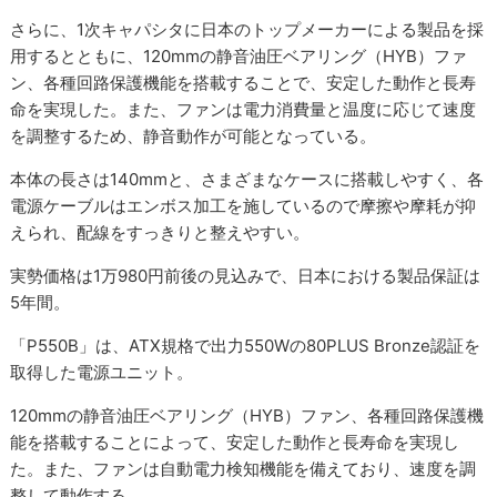
さらに、1次キャパシタに日本のトップメーカーによる製品を採
用するとともに、120mmの静音油圧ベアリング（HYB）ファ
ン、各種回路保護機能を搭載することで、安定した動作と長寿
命を実現した。また、ファンは電力消費量と温度に応じて速度
を調整するため、静音動作が可能となっている。
本体の長さは140mmと、さまざまなケースに搭載しやすく、各
電源ケーブルはエンボス加工を施しているので摩擦や摩耗が抑
えられ、配線をすっきりと整えやすい。
実勢価格は1万980円前後の見込みで、日本における製品保証は
5年間。
「P550B」は、ATX規格で出力550Wの80PLUS Bronze認証を
取得した電源ユニット。
120mmの静音油圧ベアリング（HYB）ファン、各種回路保護機
能を搭載することによって、安定した動作と長寿命を実現し
た。また、ファンは自動電力検知機能を備えており、速度を調
整して動作する。