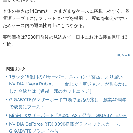
本体の長さは140mmと、さまざまなケースに搭載しやすく、各
電源ケーブルにはフラットタイプを採用し、配線を整えやすい
ためケース内の通気性向上にもつながる。
実勢価格は7580円前後の見込みで、日本における製品保証は3
年間。
BCN＋R
関連リンク
1ラック15億円のAIサーバー、スパコン「富岳」より強い
NVIDIA「Vera Rubin」――台北で「革ジャン」が明らかに
した全貌とは［道越一郎のカットエッジ］
GIGABYTEがマザーボード市場で復活の兆し 創業40周年
で成長にブースト
Mini-ITXマザーボード「A620I AX」発売、GIGABYTEから
NVIDIA GeForce RTX 3090搭載グラフィックスカード、
GIGABYTEブランドから