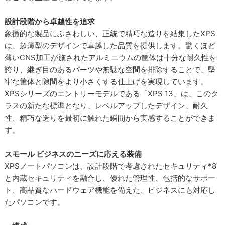
設計段階から卓越性を追求
象徴的な製品にふさわしい、正統で精巧な造りを結集したXPS
は、超薄型のデザインで卓越した品質を提供します。驚くほど
薄いCNS加工が施されたアルミニウムの筐体は十分な耐久性を
誇り、継ぎ目のあるパーツや無駄な空間を排除することで、堅
牢な筐体と隙間をより小さくする仕上げを実現しています。
XPSシリーズのエントリーモデルである「XPS 13」は、このク
ラスの新たな標準となり、レベルアップしたデザイン、耐久
性、精巧な造りを最初に触れた瞬間から実感することができま
す。
スモール ビジネスのニーズに応える装備
XPSノートパソコンは、設計段階で考慮されたセキュリティ*8
と内蔵セキュリティを融合し、優れた管理性、包括的なサポー
ト、高品質なハードウェア機能を備えた、ビジネスにも対応し
たパソコンです。