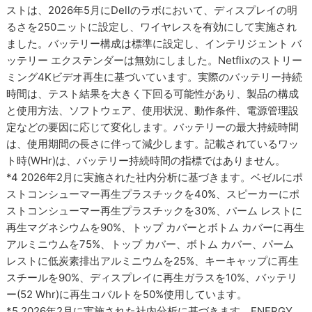
ストは、2026年5月にDellのラボにおいて、ディスプレイの明
るさを250ニットに設定し、ワイヤレスを有効にして実施され
ました。バッテリー構成は標準に設定し、インテリジェント バ
ッテリー エクステンダーは無効にしました。Netflixのストリー
ミング4Kビデオ再生に基づいています。実際のバッテリー持続
時間は、テスト結果を大きく下回る可能性があり、製品の構成
と使用方法、ソフトウェア、使用状況、動作条件、電源管理設
定などの要因に応じて変化します。バッテリーの最大持続時間
は、使用期間の長さに伴って減少します。記載されているワッ
ト時(WHr)は、バッテリー持続時間の指標ではありません。
*4 2026年2月に実施された社内分析に基づきます。ベゼルにポ
ストコンシューマー再生プラスチックを40%、スピーカーにポ
ストコンシューマー再生プラスチックを30%、パーム レストに
再生マグネシウムを90%、トップ カバーとボトム カバーに再生
アルミニウムを75%、トップ カバー、ボトム カバー、パーム
レストに低炭素排出アルミニウムを25%、キーキャップに再生
スチールを90%、ディスプレイに再生ガラスを10%、バッテリ
ー(52 Whr)に再生コバルトを50%使用しています。
*5 2026年2月に実施された社内分析に基づきます。ENERGY