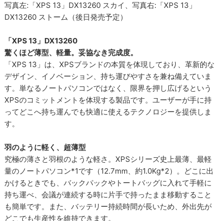
写真左:「XPS 13」DX13260 スカイ、写真右:「XPS 13」
DX13260 ストーム（後日発売予定）
「XPS 13」DX13260
驚くほど薄型、軽量。妥協なき完成度。
「XPS 13」は、XPSブランドの本質を体現しており、革新的な
デザイン、イノベーション、持ち運びやすさを兼ね備えていま
す。単なるノートパソコンではなく、限界を押し広げるという
XPSのコミットメントを体現する製品です。ユーザーが手に持
ってどこへ持ち運んでも快適に使えるテクノロジーを提供しま
す。
羽のように軽く、超薄型
究極の薄さと羽根のような軽さ。XPSシリーズ史上最薄、最軽
量のノートパソコン*1です（12.7mm、約1.0Kg*2）。どこに出
かけるときでも、バックパックやトートバッグに入れて手軽に
持ち運べ、会議が連続する時に片手で持ったまま移動すること
も簡単です。また、バッテリー持続時間が長いため、外出先が
どこでも生産性を維持できます。