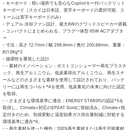
- キーボード：暗い場所でも安心なCopilotキー付バックリット
キーボード（スカイは日本語、英字キーボードの選択可能、ス
トームは英字キーボードのみ）
- デュアル 冷却ファン設計、最大8Wのクワッドスピーカー搭載
- コンパクトにまとめられる、プラグ一体型 65W ACアダプタ
ー
- 寸法：高さ 12.7mm / 幅 296.9mm / 奥行 200.66mm、重量：
約1.0Kg*2
- 循環性を重視した設計
- - 素材のイノベーション：ポストコンシューマー再生プラスチ
ック、再生アルミニウム、低炭素排出アルミニウム、再生スチ
ールなどのさまざまな素材を使用して設計されており、バッテ
リーには再生コバルト*4を使用。低炭素化の未来に向けた認定
を取得。
- - さまざまな環境基準に適合：ENERGY STAR(R)の認証*5を
取得し、Climate+対応のEPEAT Goldに登録済み。Climate+指
定付きのため、気候変動と温室効果ガス排出量削減に対処する
環境基準に適合*6。
- - 再生素材を使った梱包：100%再生素材または再生可能素材