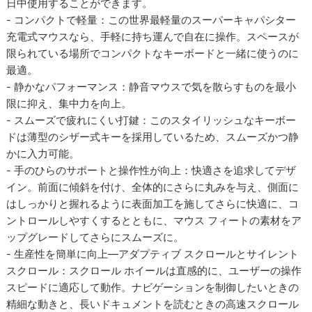
日中使用することができます。
- コンパクトで軽量：この世界最軽量のスーパーキャパシター
充電式マウスなら、手軽に持ち運んで自在に操作。スペースが
限られている場所でコンパクトなキーボードと一緒に使うのに
最適。
- 静かなパフォーマンス：静音マウスで気を散らすものを最小
限に抑え、集中力を向上。
- スムーズで疲れにくい打鍵：このスタイリッシュなキーボー
ドは薄型のシザー式キーを採用しているため、スムーズかつ静
かに入力可能。
- 手のひらのサポートと操作性が向上：快適さを追求してデザ
イン。前面に傾斜を付け、全体的にさらに丸みを与え、側面に
はしっかりと握れるように表面加工を施してさらに快適に、コ
ントロールしやすくするとともに、マウス フィートの素材をア
ップグレードしてさらにスムーズに。
- 生産性を簡単に向上―アダプティブ スクロールとサイレント
スクロール：スクロール ホイールは直感的に、ユーザーの操作
スピードに適応して動作。ナビゲーションを制御したいときの
精細な動きと、長いドキュメントを読むときの高速スクロール