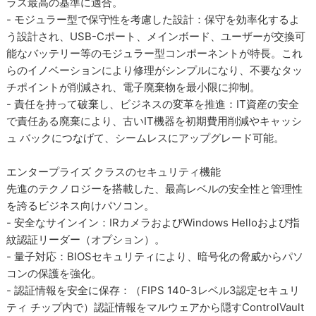
ラス最高の基準に適合。
- モジュラー型で保守性を考慮した設計：保守を効率化するよ
う設計され、USB-Cポート、メインボード、ユーザーが交換可
能なバッテリー等のモジュラー型コンポーネントが特長。これ
らのイノベーションにより修理がシンプルになり、不要なタッ
チポイントが削減され、電子廃棄物を最小限に抑制。
- 責任を持って破棄し、ビジネスの変革を推進：IT資産の安全
で責任ある廃棄により、古いIT機器を初期費用削減やキャッシ
ュ バックにつなげて、シームレスにアップグレード可能。
エンタープライズ クラスのセキュリティ機能
先進のテクノロジーを搭載した、最高レベルの安全性と管理性
を誇るビジネス向けパソコン。
- 安全なサインイン：IRカメラおよびWindows Helloおよび指
紋認証リーダー（オプション）。
- 量子対応：BIOSセキュリティにより、暗号化の脅威からパソ
コンの保護を強化。
- 認証情報を安全に保存：（FIPS 140-3レベル3認定セキュリ
ティ チップ内で）認証情報をマルウェアから隠すControlVault