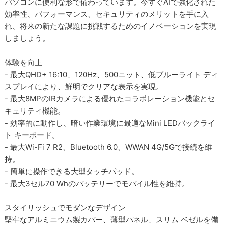
パソコンに便利な形で備わっています。今すぐAIで強化された
効率性、パフォーマンス、セキュリティのメリットを手に入
れ、将来の新たな課題に挑戦するためのイノベーションを実現
しましょう。
体験を向上
- 最大QHD+ 16:10、120Hz、500ニット、低ブルーライト ディ
スプレイにより、鮮明でクリアな表示を実現。
- 最大8MPのIRカメラによる優れたコラボレーション機能とセ
キュリティ機能。
- 効率的に動作し、暗い作業環境に最適なMini LEDバックライ
ト キーボード。
- 最大Wi-Fi 7 R2、Bluetooth 6.0、WWAN 4G/5Gで接続を維
持。
- 簡単に操作できる大型タッチパッド。
- 最大3セル70 Whのバッテリーでモバイル性を維持。
スタイリッシュでモダンなデザイン
堅牢なアルミニウム製カバー、薄型パネル、スリム ベゼルを備