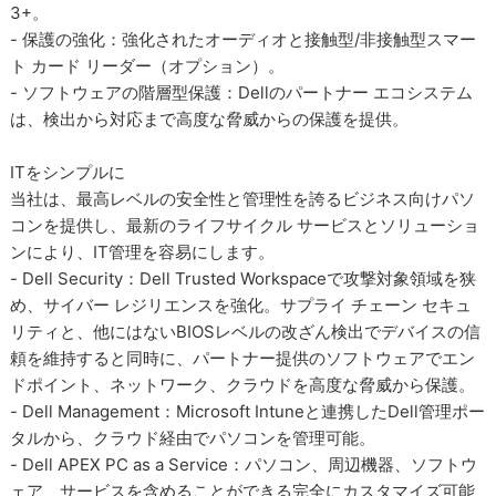
3+。
- 保護の強化：強化されたオーディオと接触型/非接触型スマー
ト カード リーダー（オプション）。
- ソフトウェアの階層型保護：Dellのパートナー エコシステム
は、検出から対応まで高度な脅威からの保護を提供。
ITをシンプルに
当社は、最高レベルの安全性と管理性を誇るビジネス向けパソ
コンを提供し、最新のライフサイクル サービスとソリューショ
ンにより、IT管理を容易にします。
- Dell Security：Dell Trusted Workspaceで攻撃対象領域を狭
め、サイバー レジリエンスを強化。サプライ チェーン セキュ
リティと、他にはないBIOSレベルの改ざん検出でデバイスの信
頼を維持すると同時に、パートナー提供のソフトウェアでエン
ドポイント、ネットワーク、クラウドを高度な脅威から保護。
- Dell Management：Microsoft Intuneと連携したDell管理ポー
タルから、クラウド経由でパソコンを管理可能。
- Dell APEX PC as a Service：パソコン、周辺機器、ソフトウ
ェア、サービスを含めることができる完全にカスタマイズ可能