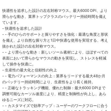
快適性を追求した設計の左右対称マウス。最大6000 DPI、より
滑らかな動き、業界トップクラスのバッテリー持続時間を備え
ています。
- 快適性を追求した設計
- - 手のひらのサポートと握りやすさを強化：最適な角度と形状
を備え、より自然な握り方と1日中快適な使用を実現する、考え
抜かれた設計の左右対称マウス。
- - より滑らかな動き：新しいソール素材により、ほぼすべての
表面において滑らかなマウスの動きを実現し、ストレスを軽減
して操作を快適に。
- 生産性の最大化と信頼性の向上
- - 電力パフォーマンスの向上：業界をリードする最大48か月
のバッテリー持続時間により、生産性をより長く維持。
- - 正確なトラッキング機能、優れた制御：最大6000 DPIまで
調整可能なカーソル速度により、精度と制御性が向上し、あら
ゆるニーズに対応。
- - カスタマイズで効率アップ：ユーザーのワークフローに合う