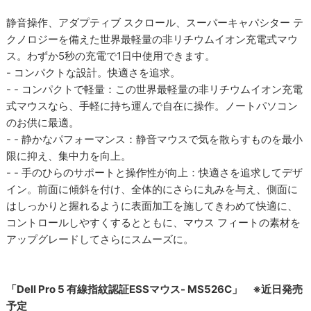
静音操作、アダプティブ スクロール、スーパーキャパシター テ
クノロジーを備えた世界最軽量の非リチウムイオン充電式マウ
ス。わずか5秒の充電で1日中使用できます。
- コンパクトな設計。快適さを追求。
- - コンパクトで軽量：この世界最軽量の非リチウムイオン充電
式マウスなら、手軽に持ち運んで自在に操作。ノートパソコン
のお供に最適。
- - 静かなパフォーマンス：静音マウスで気を散らすものを最小
限に抑え、集中力を向上。
- - 手のひらのサポートと操作性が向上：快適さを追求してデザ
イン。前面に傾斜を付け、全体的にさらに丸みを与え、側面に
はしっかりと握れるように表面加工を施してきわめて快適に、
コントロールしやすくするとともに、マウス フィートの素材を
アップグレードしてさらにスムーズに。
「Dell Pro 5 有線指紋認証ESSマウス- MS526C」 ※近日発売
予定