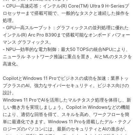
- CPU―高速応答：インテル(R) Core(TM) Ultra 9 H-Seriesプ
ロセッサーまで搭載可能で、一般的なタスクと連続した操作を
処理。
- GPU―高スループット：グラフィックスの並列処理に優れた
インテル(R) Arc Pro B390まで搭載可能なオンボード パフォー
マンス グラフィックス。
- NPU―効率的な電力制御：最大50 TOPSの統合NPUにより、
ニューラル ネットワーク推論に重点を置き、AIとMLのタスクを
高速化。
CopilotとWindows 11 Proでビジネスの成功を加速：業界トッ
プクラスのAI。強力なサイバーセキュリティ。ビジネス向けの
設計。
Windows 11 ProでAIを活用したマルチタスク処理を体得し、新
しい働き方を実現しましょう。Copilot in Windowsなどの機能
により、適切な回答を得て、スキルを高め、ワークフローを簡
単に最適化できます。Windows 11 Proを搭載したデル・テクノ
ロジーズのパソコンには、最新のセキュリティとAIの進歩が、