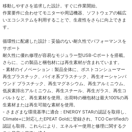
移動しやすさを追求した設計。すぐに作業開始。
作業要件に合わせてモニターや周辺機器、ソフトウェアの幅広
いエコシステムを利用することで、生産性をさらに向上できま
す。
循環性に配慮した設計：妥協のない耐久性でパフォーマンスを
サポート
耐久性に優れ修理が容易なモジュラー型USB-Cポートを搭載。
さらに、この製品と梱包材には再生素材が含まれています。
- 素材のイノベーション：製品全体に、ポストコンシューマー
再生プラスチック、バイオ系プラスチック、再生オーシャンバ
ウンド プラスチック、再生マグネシウム、再生アルミニウム、
低炭素排出アルミニウム、再生スチール、再生ガラス、再生コ
バルトなど、再生素材を使用。出荷時の梱包材は最大100%の再
生素材または再生可能な素材を使用。
- さまざまな環境基準に適合：ENERGY STARの認証を取得し、
Climate+に対応したEPEAT Goldに登録され、TCO Certifiedの
認証も取得。これらにより、エネルギー使用と修理に関するク