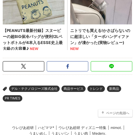
デル・テクノロジーズ株式会社
商品サービス
トレンド
新商品
>
PR TIMES
ページの先頭へ
ウレぴあ総研
|
ハピママ*
|
ウレぴあ総研 ディズニー特集
|
mimot.
|
うまいめし
|
うまいパン
|
うまい肉
|
Medery.