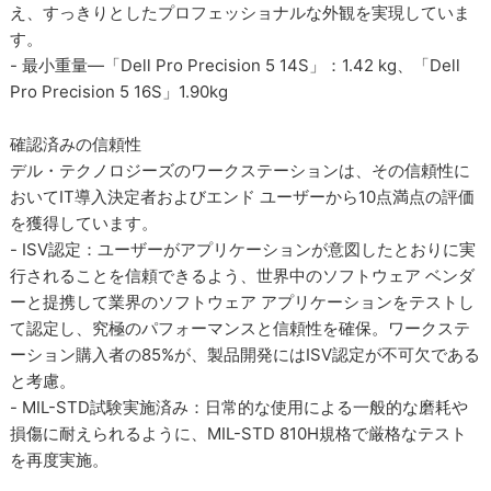
え、すっきりとしたプロフェッショナルな外観を実現していま
す。
- 最小重量―「Dell Pro Precision 5 14S」：1.42 kg、「Dell
Pro Precision 5 16S」1.90kg
確認済みの信頼性
デル・テクノロジーズのワークステーションは、その信頼性に
おいてIT導入決定者およびエンド ユーザーから10点満点の評価
を獲得しています。
- ISV認定：ユーザーがアプリケーションが意図したとおりに実
行されることを信頼できるよう、世界中のソフトウェア ベンダ
ーと提携して業界のソフトウェア アプリケーションをテストし
て認定し、究極のパフォーマンスと信頼性を確保。ワークステ
ーション購入者の85%が、製品開発にはISV認定が不可欠である
と考慮。
- MIL-STD試験実施済み：日常的な使用による一般的な磨耗や
損傷に耐えられるように、MIL-STD 810H規格で厳格なテスト
を再度実施。