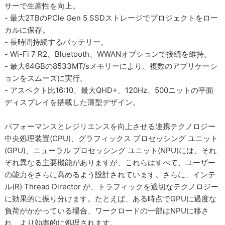
サーで生産性を向上。
- 最大2TBのPCle Gen 5 SSDストレージでプロジェクトをロー
カルに保存。
- 長時間持続するバッテリー。
- Wi-Fi 7 R2、Bluetooth、WWANオプションで接続を維持。
- 最大64GBの8533MT/sメモリーにより、複数のアプリケーシ
ョンをスムーズに実行。
- アスペクト比16:10、最大QHD+、120Hz、500ニットの平面
ディスプレイを搭載した薄型デザイン。
パフォーマンスとレジリエンスを向上させる連携テクノロジー
中央処理装置(CPU)、グラフィックス プロセッシング ユニット
(GPU)、ニューラル プロセッシング ユニット(NPU)には、それ
ぞれ異なる主要機能がありますが、これらはすべて、ユーザー
の能力をさらに高めるよう設計されています。さらに、インテ
ル(R) Thread Director が、トラフィックを適切なテクノロジー
に効果的に振り分けます。たとえば、ある時点でGPUに過度な
負荷がかかっている場合、ワークロードの一部はNPUに移さ
れ、より効率的に処理されます。