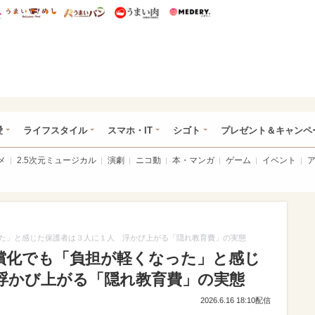
総研 ディズニー特集
mimot.
うまいめし
うまいパン
うまい肉
Medery.
ぴあ総研（うれぴあ）
愛
ライフスタイル
スマホ・IT
シゴト
プレゼント＆キャンペ
メ
2.5次元ミュージカル
演劇
ニコ動
本・マンガ
ゲーム
イベント
た」と感じた保護者は３人に１人 浮かび上がる「隠れ教育費」の実態
償化でも「負担が軽くなった」と感じ
浮かび上がる「隠れ教育費」の実態
2026.6.16 18:10配信