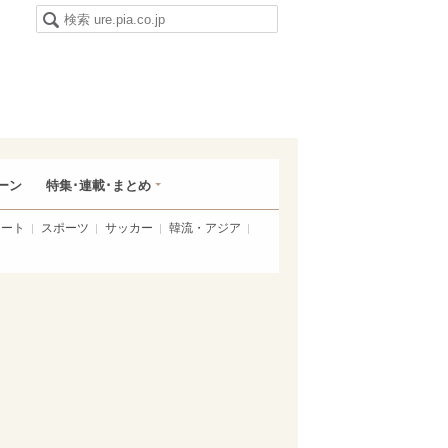
ーン
特集･連載･まとめ
アート
スポーツ
サッカー
韓流・アジア