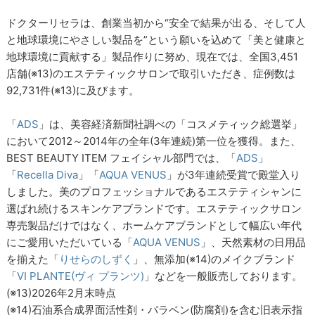
ドクターリセラは、創業当初から“安全で結果が出る、そして人
と地球環境にやさしい製品を”という願いを込めて「美と健康と
地球環境に貢献する」製品作りに努め、現在では、全国3,451
店舗(※13)のエステティックサロンで取引いただき、症例数は
92,731件(※13)に及びます。
「
ADS
」は、美容経済新聞社調べの「コスメティック総選挙」
において2012～2014年の全年(3年連続)第一位を獲得。また、
BEST BEAUTY ITEM フェイシャル部門では、「
ADS
」
「
Recella Diva
」「
AQUA VENUS
」が3年連続受賞で殿堂入り
しました。美のプロフェッショナルであるエステティシャンに
選ばれ続けるスキンケアブランドです。エステティックサロン
専売製品だけではなく、ホームケアブランドとして幅広い年代
にご愛用いただいている「
AQUA VENUS
」、天然素材の日用品
を揃えた「
りせらのしずく
」、無添加(※14)のメイクブランド
「
VI PLANTE(ヴィ プランツ)
」などを一般販売しております。
(※13)2026年2月末時点
(※14)石油系合成界面活性剤・パラベン(防腐剤)を含む旧表示指