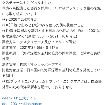
クスチャーにもこだわりました。
環境へも配慮した容器を採用し、CO2やプラスチック量の削減
にも取り組んでいます。
(※9)2026年2月末時点
(※10)日焼け止めとお粉のみを使った肌の状態のこと
(※11)海洋深層水を基剤とする日本の化粧品の中でdeep2031は
取水深度がNo.1(深度1,500m・2021年10月時点)
調査方法：デスクリサーチ及びヒアリング調査
調査期間：2021年8月5日～8月17日
調査概要：「海洋深層水基剤化粧品の採水深度」に関する実績
状況
調査実施：株式会社ショッパーズアイ
比較対象企業：日本国内で海洋深層水基剤化粧品を発売してい
る38社
(※12)ブライトニングセラムとブライトニングマスクは、医薬部
外品のため海洋深層水を配合しておりません
deep2031公式サイト
deep2031公式Instagram