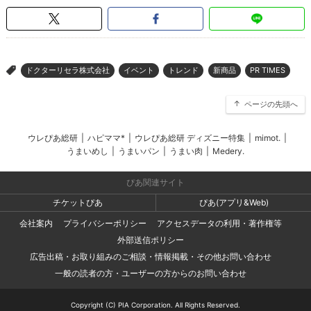
ドクターリセラ株式会社
イベント
トレンド
新商品
PR TIMES
>
ページの先頭へ
ウレぴあ総研
|
ハピママ*
|
ウレぴあ総研 ディズニー特集
|
mimot.
|
うまいめし
|
うまいパン
|
うまい肉
|
Medery.
ぴあ関連サイト
チケットぴあ
ぴあ(アプリ&Web)
会社案内
プライバシーポリシー
アクセスデータの利用・著作権等
外部送信ポリシー
広告出稿・お取り組みのご相談・情報掲載・その他お問い合わせ
一般の読者の方・ユーザーの方からのお問い合わせ
Copyright (C) PIA Corporation. All Rights Reserved.