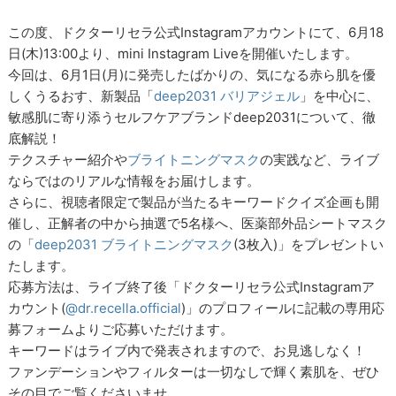
この度、ドクターリセラ公式Instagramアカウントにて、6月18
日(木)13:00より、mini Instagram Liveを開催いたします。
今回は、6月1日(月)に発売したばかりの、気になる赤ら肌を優
しくうるおす、新製品「
deep2031 バリアジェル
」を中心に、
敏感肌に寄り添うセルフケアブランドdeep2031について、徹
底解説！
テクスチャー紹介や
ブライトニングマスク
の実践など、ライブ
ならではのリアルな情報をお届けします。
さらに、視聴者限定で製品が当たるキーワードクイズ企画も開
催し、正解者の中から抽選で5名様へ、医薬部外品シートマスク
の「
deep2031 ブライトニングマスク
(3枚入)」をプレゼントい
たします。
応募方法は、ライブ終了後「ドクターリセラ公式Instagramア
カウント(
@dr.recella.official
)」のプロフィールに記載の専用応
募フォームよりご応募いただけます。
キーワードはライブ内で発表されますので、お見逃しなく！
ファンデーションやフィルターは一切なしで輝く素肌を、ぜひ
その目でご覧くださいませ。