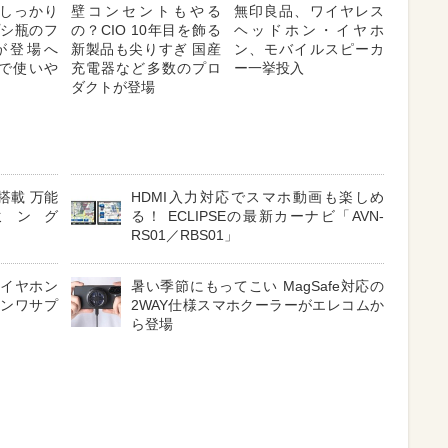
しっかり
壁コンセントもやる
無印良品、ワイヤレス
プシ瓶のフ
の？CIO 10年目を飾る
ヘッドホン・イヤホ
が登場へ
新製品も尖りすぎ 国産
ン、モバイルスピーカ
対応で使いや
充電器など多数のプロ
ー一挙投入
ダクトが登場
搭載 万能
HDMI入力対応でスマホ動画も楽しめ
ミング
る！ ECLIPSEの最新カーナビ「AVN-
RS01／RBS01」
 イヤホン
暑い季節にもってこい MagSafe対応の
サンワサプ
2WAY仕様スマホクーラーがエレコムか
ら登場