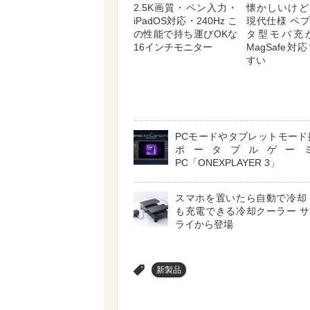
2.5K画質・ペン入力・
懐かしいけど
iPadOS対応・240Hz こ
現代仕様 ペ
の性能で持ち運びOKな
タ型モバ充
16インチモニター
MagSafe
すい
PCモードやタブレットモード
ポータブルゲー
PC「ONEXPLAYER 3」
スマホを置いたら自動で冷却
も充電できる冷却クーラー 
ライから登場
>
新製品