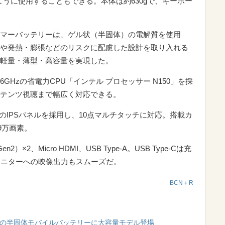
ように使用することもできる。本体は約630gで、キーボー
マーバッテリーは、ゲル状（半固体）の電解質を使用
や発熱・膨張などのリスクに配慮した設計を取り入れる
軽量・薄型・高容量を実現した。
6GHzの省電力CPU「インテル プロセッサー N150」を採
テンツ視聴まで幅広く対応できる。
ットのIPSパネルを採用し、10点マルチタッチに対応。搭載カ
9万画素。
）×2、Micro HDMI、USB Type-A。USB Type-Cは充
外部モニターへの映像出力もスムーズだ。
BCN＋R
ムの半固体モバイルバッテリーに大容量モデル登場