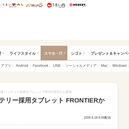
総研 ディズニー特集
mimot.
うまいめし
うまいパン
うまい肉
Medery.
ぴあ総研（うれぴあ）
愛
ライフスタイル
スマホ・IT
シゴト
プレゼント＆キャンペ
アプリ
Android
Facebook
LINE
ソーシャルメディア
Mac
Windows
体バッテリー採用タブレット FRONTIERから登場
リー採用タブレット FRONTIERか
2026.6.18 6:00配信