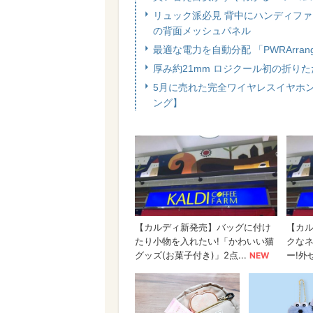
リュック派必見 背中にハンディファ
の背面メッシュパネル
最適な電力を自動分配 「PWRArra
厚み約21mm ロジクール初の折り
5月に売れた完全ワイヤレスイヤホンを
ング】