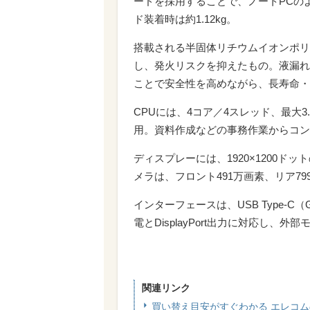
ードを採用することで、ノートPCの
ド装着時は約1.12kg。
搭載される半固体リチウムイオンポリ
し、発火リスクを抑えたもの。液漏れ
ことで安全性を高めながら、長寿命・
CPUには、4コア／4スレッド、最大3.
用。資料作成などの事務作業からコン
ディスプレーには、1920×1200ド
メラは、フロント491万画素、リア79
インターフェースは、USB Type-C（Gen2
電とDisplayPort出力に対応し、
関連リンク
買い替え目安がすぐわかる エレコ