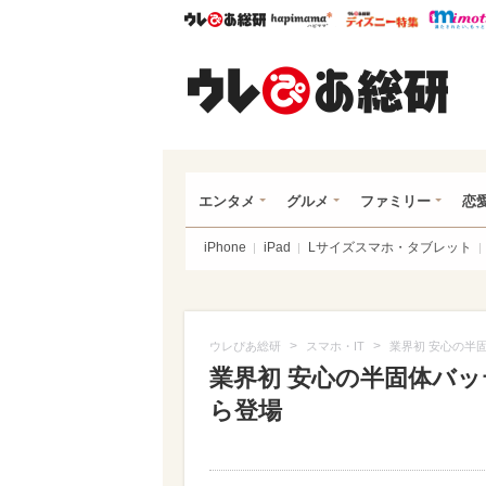
ウレぴあ総研
ハピママ*
ウレぴあ
ウレ
エンタメ
グルメ
ファミリー
恋
iPhone
iPad
Lサイズスマホ・タブレット
>
>
ウレぴあ総研
スマホ・IT
業界初 安心の半固
業界初 安心の半固体バッテ
ら登場