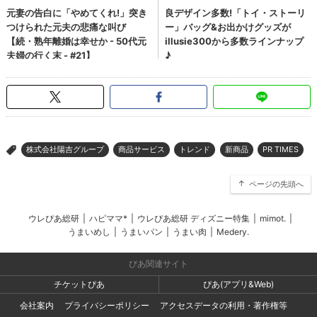
株式会社陽吉グループ
商品サービス
トレンド
新商品
PR TIMES
>
ページの先頭へ
ウレぴあ総研
|
ハピママ*
|
ウレぴあ総研 ディズニー特集
|
mimot.
|
うまいめし
|
うまいパン
|
うまい肉
|
Medery.
ぴあ関連サイト
チケットぴあ
ぴあ(アプリ&Web)
会社案内
プライバシーポリシー
アクセスデータの利用・著作権等