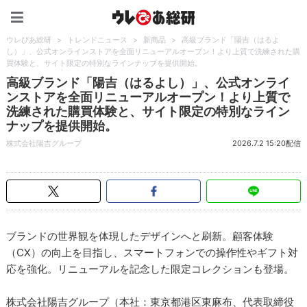
ウレぴあ総研（うれぴあ）
ウレぴあ総研
>
トレンドニュース
>
新商品
>
高級ブランド「陽吉（はるよ
し）」、公式オンラインストアを全面リニューアルオープン！より上質で洗練された購
買体験と、サイト限定の特別なラインナップを提供開始。
高級ブランド「陽吉（はるよし）」、公式オンライ
ンストアを全面リニューアルオープン！より上質で
洗練された購買体験と、サイト限定の特別なライン
ナップを提供開始。
株式会社陽吉グループ
2026.7.2 15:20配信
ブランドの世界観を体現したデザインへと刷新。顧客体験
（CX）の向上を目指し、スマートフォンでの操作性やギフト対
応を強化。リニューアルを記念した限定コレクションも登場。
株式会社陽吉グループ（本社：東京都港区東麻布、代表取締役