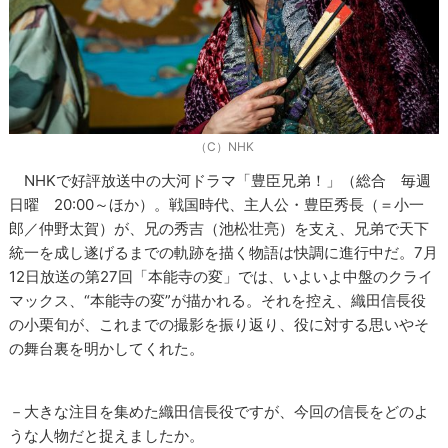
（C）NHK
NHKで好評放送中の大河ドラマ「豊臣兄弟！」（総合 毎週
日曜 20:00～ほか）。戦国時代、主人公・豊臣秀長（＝小一
郎／仲野太賀）が、兄の秀吉（池松壮亮）を支え、兄弟で天下
統一を成し遂げるまでの軌跡を描く物語は快調に進行中だ。7月
12日放送の第27回「本能寺の変」では、いよいよ中盤のクライ
マックス、“本能寺の変”が描かれる。それを控え、織田信長役
の小栗旬が、これまでの撮影を振り返り、役に対する思いやそ
の舞台裏を明かしてくれた。
－大きな注目を集めた織田信長役ですが、今回の信長をどのよ
うな人物だと捉えましたか。