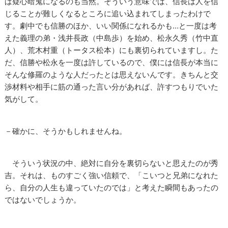
ば疑心暗鬼になるのも当然。そういう意味では、信長は人を信
じることが難しくなるところに追い込まれてしまったわけで
す。劇中でも信勝のほか、いい関係になれるかも…と一度は考
えた義理の弟・浅井長政（中島歩）を始め、松永久秀（竹中直
人）、荒木村重（トータス松本）にも裏切られていますし。た
だ、信勝や松永を一度は許しているので、僕には信長が本当に
そんな修羅のような人だったとは思えないんです。きちんと交
渉材料や相手に筋の通った言い分があれば、許すつもりでいた
気がして。
－確かに、そうかもしれませんね。
そういう状況の中、絶対に自分を裏切らないと思えたのが秀
吉。それは、ものすごく強い信頼で、「こいつと兄弟になれた
ら、自分の人生も違っていたのでは」と考えた瞬間もあったの
ではないでしょうか。