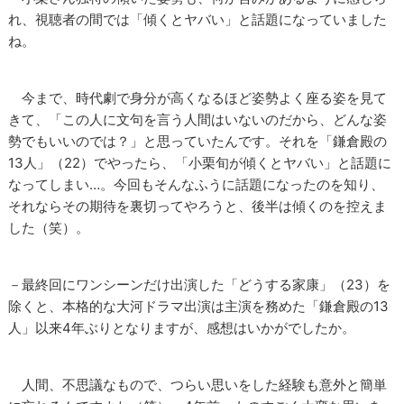
れ、視聴者の間では「傾くとヤバい」と話題になっていました
ね。
今まで、時代劇で身分が高くなるほど姿勢よく座る姿を見て
きて、「この人に文句を言う人間はいないのだから、どんな姿
勢でもいいのでは？」と思っていたんです。それを「鎌倉殿の
13人」（22）でやったら、「小栗旬が傾くとヤバい」と話題に
なってしまい…。今回もそんなふうに話題になったのを知り、
それならその期待を裏切ってやろうと、後半は傾くのを控えま
した（笑）。
－最終回にワンシーンだけ出演した「どうする家康」（23）を
除くと、本格的な大河ドラマ出演は主演を務めた「鎌倉殿の13
人」以来4年ぶりとなりますが、感想はいかがでしたか。
人間、不思議なもので、つらい思いをした経験も意外と簡単