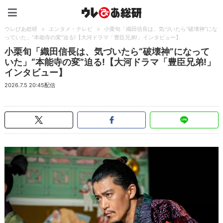
ウレぴあ総研（うれぴあ）
ウレぴあ総研
>
エンタメ・テレビ
>
小栗旬「織田信長は、気づいたら“破壊神”にな
っていた」“本能寺の変”迫る!【大河ドラマ「豊臣兄弟!」インタビュー】
小栗旬「織田信長は、気づいたら“破壊神”になって
いた」“本能寺の変”迫る!【大河ドラマ「豊臣兄弟!」
インタビュー】
2026.7.5 20:45配信