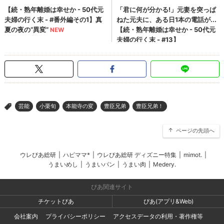
芸能
小栗旬
本能寺の変
豊臣兄弟
豊臣兄弟！
>
ページの先頭へ
ウレぴあ総研
|
ハピママ*
|
ウレぴあ総研 ディズニー特集
|
mimot.
|
うまいめし
|
うまいパン
|
うまい肉
|
Medery.
ぴあ関連サイト
チケットぴあ
ぴあ(アプリ&Web)
会社案内
プライバシーポリシー
アクセスデータの利用・著作権等