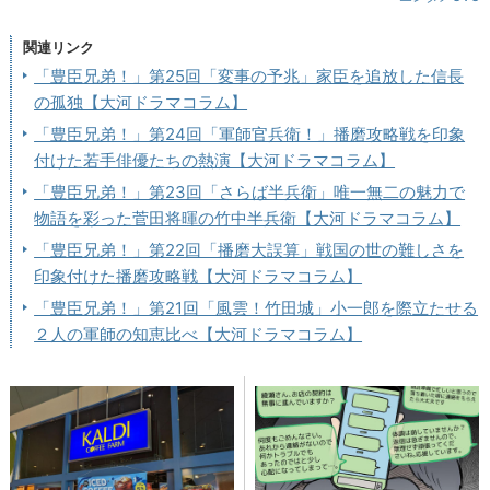
関連リンク
「豊臣兄弟！」第25回「変事の予兆」家臣を追放した信長
の孤独【大河ドラマコラム】
「豊臣兄弟！」第24回「軍師官兵衛！」播磨攻略戦を印象
付けた若手俳優たちの熱演【大河ドラマコラム】
「豊臣兄弟！」第23回「さらば半兵衛」唯一無二の魅力で
物語を彩った菅田将暉の竹中半兵衛【大河ドラマコラム】
「豊臣兄弟！」第22回「播磨大誤算」戦国の世の難しさを
印象付けた播磨攻略戦【大河ドラマコラム】
「豊臣兄弟！」第21回「風雲！竹田城」小一郎を際立たせる
２人の軍師の知恵比べ【大河ドラマコラム】