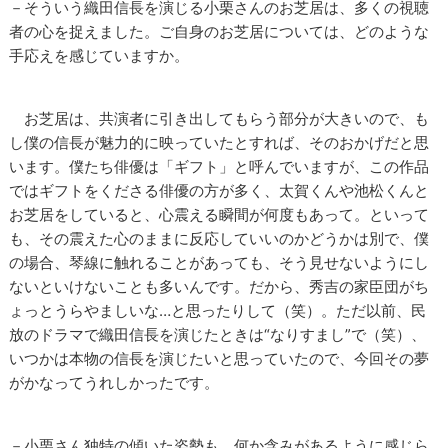
－そういう織田信長を演じる小栗さんのお芝居は、多くの視聴
者の心を捉えました。ご自身のお芝居については、どのような
手応えを感じていますか。
お芝居は、共演者に引き出してもらう部分が大きいので、も
し僕の信長が魅力的に映っていたとすれば、そのおかげだと思
います。僕たち俳優は「ギフト」と呼んでいますが、この作品
ではギフトをくださる俳優の方が多く、太賀くんや池松くんと
お芝居をしていると、心震える瞬間が何度もあって。といって
も、その震えた心のままに反応していいのかどうかは別で、僕
の場合、琴線に触れることがあっても、そう見せないようにし
ないといけないことも多いんです。だから、秀吉の家臣団がち
ょっとうらやましいな…と思ったりして（笑）。ただ以前、民
放のドラマで織田信長を演じたときは“なりすまし”で（笑）、
いつかは本物の信長を演じたいと思っていたので、今回その夢
がかなってうれしかったです。
－小栗さん独特の傾いた姿勢も、何か含みがあるように感じら