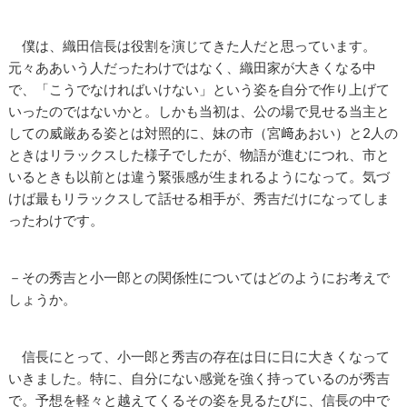
僕は、織田信長は役割を演じてきた人だと思っています。
元々ああいう人だったわけではなく、織田家が大きくなる中
で、「こうでなければいけない」という姿を自分で作り上げて
いったのではないかと。しかも当初は、公の場で見せる当主と
しての威厳ある姿とは対照的に、妹の市（宮﨑あおい）と2人の
ときはリラックスした様子でしたが、物語が進むにつれ、市と
いるときも以前とは違う緊張感が生まれるようになって。気づ
けば最もリラックスして話せる相手が、秀吉だけになってしま
ったわけです。
－その秀吉と小一郎との関係性についてはどのようにお考えで
しょうか。
信長にとって、小一郎と秀吉の存在は日に日に大きくなって
いきました。特に、自分にない感覚を強く持っているのが秀吉
で。予想を軽々と越えてくるその姿を見るたびに、信長の中で