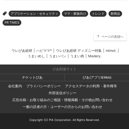
アプリケーション・セキュリティ
ママ・家族向け
トレンド
新商品
>
PR TIMES
ページの先頭へ
ウレぴあ総研
|
ハピママ*
|
ウレぴあ総研 ディズニー特集
|
mimot.
|
うまいめし
|
うまいパン
|
うまい肉
|
Medery.
ぴあ関連サイト
チケットぴあ
ぴあ(アプリ&Web)
会社案内
プライバシーポリシー
アクセスデータの利用・著作権等
外部送信ポリシー
広告出稿・お取り組みのご相談・情報掲載・その他お問い合わせ
一般の読者の方・ユーザーの方からのお問い合わせ
Copyright (C) PIA Corporation. All Rights Reserved.