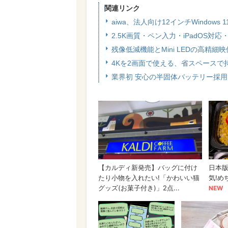
関連リンク
aiwa、法人向け12インチWindows 11
2.5K画質・ペン入力・iPadOS対
残像低減機能とMini LEDの高精細
4Kを2画面で使える、省スペース
業界初 安心の半固体バッテリー採用タ