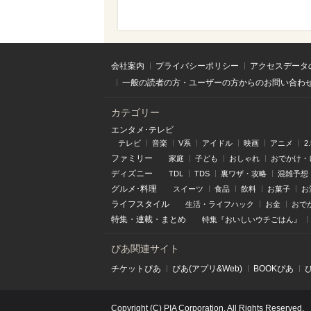
会社案内
プライバシーポリシー
アクセスデータ
一般の読者の方・ユーザーの方からのお問い合わ
カテゴリー
エンタメ･テレビ
テレビ
音楽
V系
アイドル
映画
アニメ
2
ファミリー
家庭
子ども
おしゃれ
おでかけ・
ディズニー
TDL
TDS
裏ワザ・攻略
混雑予想
グルメ･料理
スイーツ
食品
飲料
お菓子
お
ライフスタイル
生活・ライフハック
お金
おで
特集
・
連載
・
まとめ
特集『おいしいウチごはん』
ぴあ関連サイト
チケットぴあ
ぴあ(アプリ&Web)
BOOKぴあ
Copyright (C) PIA Corporation. All Rights Reserved.