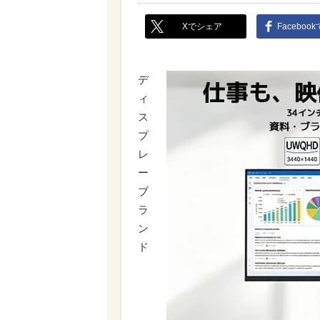
Xでシェア
Faceboo
デ
ィ
ス
プ
レ
ー
ブ
ラ
ン
ド