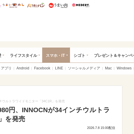
総研 ディズニー特集
mimot.
うまいめし
うまいパン
うまい肉
Medery.
ぴあ総研（うれぴあ）
愛
ライフスタイル
スマホ・IT
シゴト
プレゼント＆キャンペ
アプリ
Android
Facebook
LINE
ソーシャルメディア
Mac
Windows
ンチウルトラワイドモニター「34C1R」を発売
80円、INNOCNが34インチウルトラ
R」を発売
2026.7.8 15:00配信