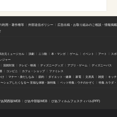
の利用・著作権等
外部送信ポリシー
広告出稿・お取り組みのご相談・情報掲載
せ
.5次元ミュージカル
演劇
ニコ動
本・マンガ
ゲーム
イベント
アート
スポ
レジャー
混雑対策
テレビ・映画
ディズニーグッズ
アプリ・ゲーム
ディズニーパス
酒
コンビニ
カフェ・ショップ
ファミレス
かけ
マナー・身だしなみ
節約
ダイエット・健康
家電
文房具
雑貨
キッチ
〜シェアしたくなる〜 至福な体験・旅特集
ペット特集：ウチのかぞく
特集 カラダ
ぴあ関⻄版WEB
ぴあ中部版WEB
ぴあフィルムフェスティバル(PFF)