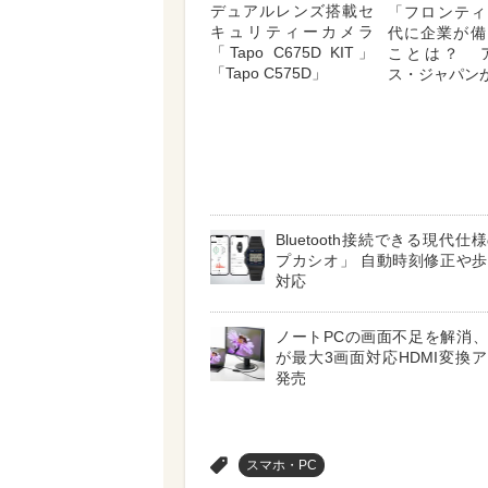
デュアルレンズ搭載セ
「フロンティ
キュリティーカメラ
代に企業が備
「Tapo C675D KIT」
ことは？ 
「Tapo C575D」
ス・ジャパン
Bluetooth接続できる現代
プカシオ」 自動時刻修正や
対応
ノートPCの画面不足を解消
が最大3画面対応HDMI変換
発売
>
スマホ・PC