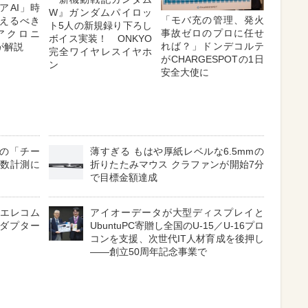
アAI」時
W』ガンダムパイロッ
「モバ充の管理、発火
えるべき
ト5人の新規録り下ろし
事故ゼロのプロに任せ
アクロニ
ボイス実装！ ONKYO
れば？」ドンデコルテ
が解説
完全ワイヤレスイヤホ
がCHARGESPOTの1日
ン
安全大使に
仕様の「チー
薄すぎる もはや厚紙レベルな6.5mmの
歩数計測に
折りたたみマウス クラファンが開始7分
で目標金額達成
、エレコム
アイオーデータが大型ディスプレイと
アダプター
UbuntuPC寄贈し全国のU-15／U-16プロ
コンを支援、次世代IT人材育成を後押し
――創立50周年記念事業で