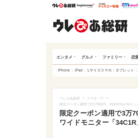
ウレぴあ総研
ハピママ*
ウレぴあ
ウレ
エンタメ
グルメ
ファミリー
恋
iPhone
iPad
Lサイズスマホ・タブレット
>
>
ウレぴあ総研
スマホ・IT
限定クーポン適用で3万7980円、INNOCNが34イ
限定クーポン適用で3万79
ワイドモニター「34C1