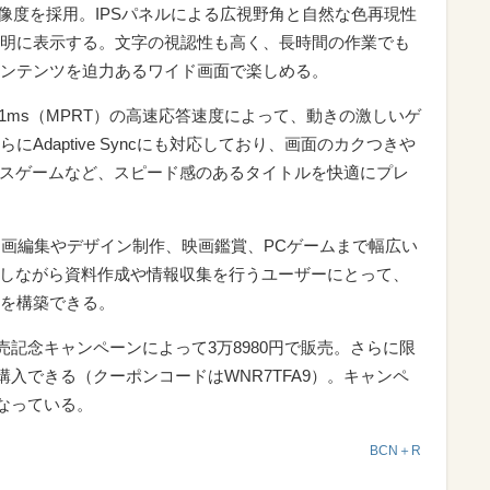
HD解像度を採用。IPSパネルによる広視野角と自然な色再現性
明に表示する。文字の視認性も高く、長時間の作業でも
ンテンツを迫力あるワイド画面で楽しめる。
と1ms（MPRT）の高速応答速度によって、動きの激しいゲ
Adaptive Syncにも対応しており、画面のカクつきや
ースゲームなど、スピード感のあるタイトルを快適にプレ
動画編集やデザイン制作、映画鑑賞、PCゲームまで幅広い
用しながら資料作成や情報収集を行うユーザーにとって、
を構築できる。
発売記念キャンペーンによって3万8980円で販売。さらに限
購入できる（クーポンコードはWNR7TFA9）。キャンペ
となっている。
BCN＋R