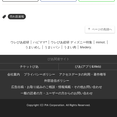
売れ筋速報
>
ページの先頭へ
ウレぴあ総研
|
ハピママ*
|
ウレぴあ総研 ディズニー特集
|
mimot.
|
うまいめし
|
うまいパン
|
うまい肉
|
Medery.
ぴあ関連サイト
チケットぴあ
ぴあ(アプリ&Web)
会社案内
プライバシーポリシー
アクセスデータの利用・著作権等
外部送信ポリシー
広告出稿・お取り組みのご相談・情報掲載・その他お問い合わせ
一般の読者の方・ユーザーの方からのお問い合わせ
Copyright (C) PIA Corporation. All Rights Reserved.