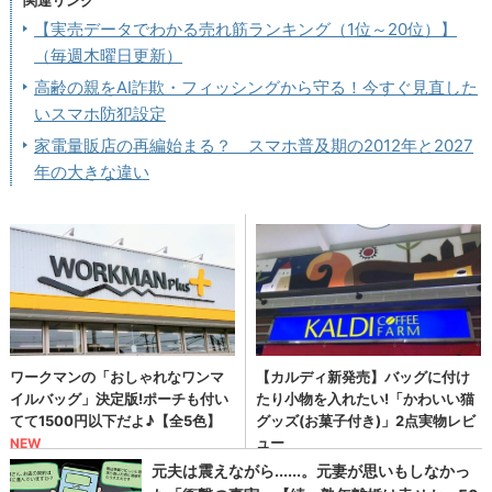
関連リンク
【実売データでわかる売れ筋ランキング（1位～20位）】
（毎週木曜日更新）
高齢の親をAI詐欺・フィッシングから守る！今すぐ見直した
いスマホ防犯設定
家電量販店の再編始まる？ スマホ普及期の2012年と2027
年の大きな違い