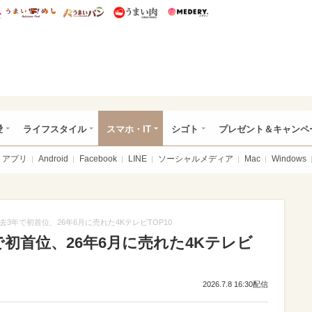
総研 ディズニー特集
mimot.
うまいめし
うまいパン
うまい肉
Medery.
ぴあ総研（うれぴあ）
愛
ライフスタイル
スマホ・IT
シゴト
プレゼント＆キャンペ
アプリ
Android
Facebook
LINE
ソーシャルメディア
Mac
Windows
3年で初首位、26年6月に売れた4KテレビTOP10
初首位、26年6月に売れた4Kテレビ
2026.7.8 16:30配信