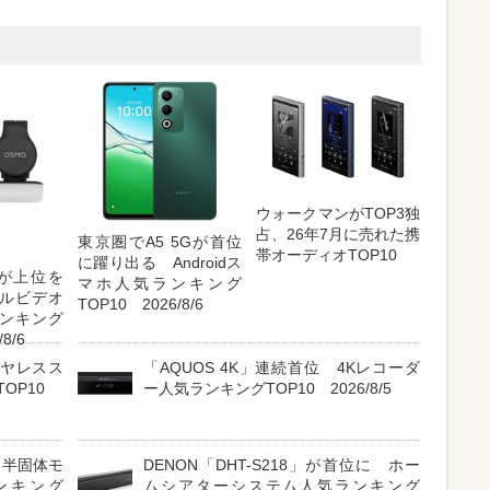
ウォークマンがTOP3独
占、26年7月に売れた携
東京圏でA5 5Gが首位
帯オーディオTOP10
に躍り出る Androidス
etが上位を
マホ人気ランキング
ルビデオ
TOP10 2026/8/6
ンキング
8/6
イヤレスス
「AQUOS 4K」連続首位 4Kレコーダ
OP10
ー人気ランキングTOP10 2026/8/5
 半固体モ
DENON「DHT-S218」が首位に ホー
ンキング
ムシアターシステム人気ランキング