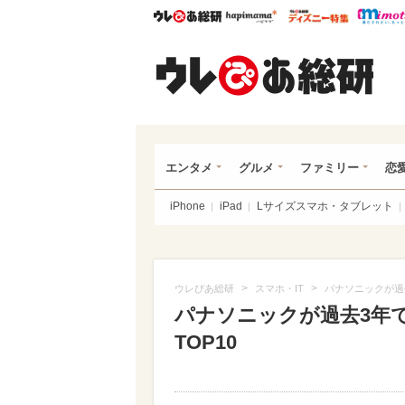
ウレぴあ総研
ハピママ*
ウレぴあ
ウレ
エンタメ
グルメ
ファミリー
恋
iPhone
iPad
Lサイズスマホ・タブレット
>
>
ウレぴあ総研
スマホ・IT
パナソニックが過去
パナソニックが過去3年で
TOP10