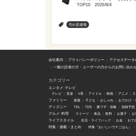
TOP10 2026/8/4
>
売れ筋速報
会社案内
プライバシーポリシー
アクセスデータ
一般の読者の方・ユーザーの方からのお問い合わ
カテゴリー
エンタメ･テレビ
テレビ
音楽
V系
アイドル
映画
アニメ
2
ファミリー
家庭
子ども
おしゃれ
おでかけ・
ディズニー
TDL
TDS
裏ワザ・攻略
混雑予想
グルメ･料理
スイーツ
食品
飲料
お菓子
お
ライフスタイル
生活・ライフハック
お金
おで
特集
・
連載
・
まとめ
特集『おいしいウチごはん』