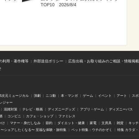
TOP10 2026/8/4
の利用・著作権等
外部送信ポリシー
広告出稿・お取り組みのご相談・情報掲載
せ
.5次元ミュージカル
演劇
ニコ動
本・マンガ
ゲーム
イベント
アート
スポ
レジャー
混雑対策
テレビ・映画
ディズニーグッズ
アプリ・ゲーム
ディズニーパス
酒
コンビニ
カフェ・ショップ
ファミレス
かけ
マナー・身だしなみ
節約
ダイエット・健康
家電
文房具
雑貨
キッチ
〜シェアしたくなる〜 至福な体験・旅特集
ペット特集：ウチのかぞく
特集 カラダ