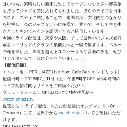
はいつも、素晴らしい芸術に対してオープンな心と深い審美眼
を持ってジャズを受け入れてくれました。彼らのライブを日本
のコミュニティに届けることで、両国の深い文化的なつながり
を祝福し、今のジャズがいかに多様で、豊かで、そして生き生
きとしたものであるかを証明できると確信しています」
今回のライブ配信は、東京や大阪、そして世界中のジャズ愛好
家をマドリッドのクラブの最前列へと一瞬で繋ぎます。ペルー
の魂を宿した、国境を越えるユニバーサルな音楽の夜を、ぜひ
リアルタイムで一緒に分かち合いましょう。
【配信詳細】
イベント名： PERUJAZZ Live from Cafe Berlin (マドリッド)
配信日時： 2026年7月11日（土）午後8時半CET ※日本時間の
ライブ配信時間はサイトをご確認ください。
プラットフォーム： Oh! Jazz にて独占生配信 -
watch.ohjazz.tv
視聴方法： ライブ配信、および配信後はオンデマンド（On
Demand）にて、世界中から
watch.ohjazz.tv
でご視聴いただ
けます。
Oh! Jazz について：