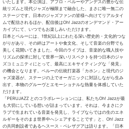
いたします。本公演は、アフロ・ペルーやアンデスの豊かな伝
統リズムと現代ジャズが極限まで融合した、まさに唯一無二の
ステージです。日本のジャズファンの皆様へ向けてリアルタイ
ムで配信されるほか、配信後はOh! Jazzのオンデマンド・アー
カイブにて、いつでもお楽しみいただけます。
日本とペルーには、1世紀以上にわたる深い歴史的・文化的つな
がりがあり、その絆はアートや食文化、そして音楽の分野でも
美しく花開いてきました。今回のライブは、音楽的な職人技や
リズムの探求に対して世界一深いリスペクトを持つ日本のジャ
ズコミュニティにとって、最高にエキサイティングな「発見」
の機会となります。ペルーの伝統打楽器「カホン」と現代のジ
ャズ楽器が、ステージの上でオーガニックに対話しながら生み
出す、本物のグルーヴとエモーショナルな熱量を体感していた
だけます。
「PERUJAZZ とのコラボレーションには、私たちOh! Jazzが最
も大切にしている想いが詰まっています。それは、今まさにク
ラブで生まれている音楽を発見し、ライブならではの生のエネ
ルギーをそのまま世界中へシェアすることです」と、Oh! Jazz
の共同創設者であるヘスース・ペレザグアは語ります。「日本