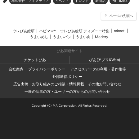
株式会社 アキメディア
イベント
トレンド
新商品
PR TIMES
>
ページの先頭へ
ウレぴあ総研
|
ハピママ*
|
ウレぴあ総研 ディズニー特集
|
mimot.
|
うまいめし
|
うまいパン
|
うまい肉
|
Medery.
ぴあ関連サイト
チケットぴあ
ぴあ(アプリ&Web)
会社案内
プライバシーポリシー
アクセスデータの利用・著作権等
外部送信ポリシー
広告出稿・お取り組みのご相談・情報掲載・その他お問い合わせ
一般の読者の方・ユーザーの方からのお問い合わせ
Copyright (C) PIA Corporation. All Rights Reserved.