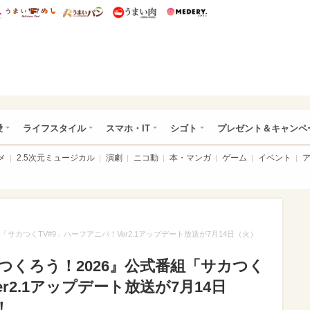
総研 ディズニー特集
mimot.
うまいめし
うまいパン
うまい肉
Medery.
ぴあ総研（うれぴあ）
愛
ライフスタイル
スマホ・IT
シゴト
プレゼント＆キャンペ
メ
2.5次元ミュージカル
演劇
ニコ動
本・マンガ
ゲーム
イベント
サカつくTV#9」ハーフアニバ！Ver2.1アップデート放送が7月14日（火）
くろう！2026』公式番組「サカつく
r2.1アップデート放送が7月14日
！