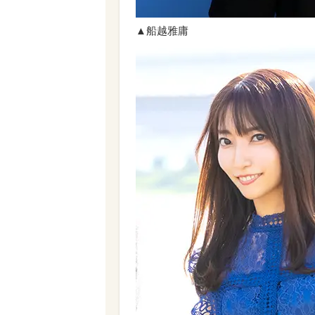
▲船越雅庸