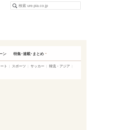
ーン
特集･連載･まとめ
アート
スポーツ
サッカー
韓流・アジア