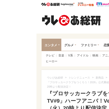
ウレぴあ総研
ハピママ*
ウレぴあ
ウレ
エンタメ
グルメ
ファミリー
恋
テレビ
音楽
V系
アイドル
映画
アニ
ヒーロー
>
>
>
ウレぴあ総研
トレンドニュース
新商品
『プロサッカークラブをつくろう！2026』公式番組「
20時より配信決定！
『プロサッカークラブをつ
TV#9」ハーフアニバ！Ve
（火）20時より配信決定