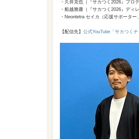
・久井克也（『サカつく2026』プロ
・船越雅庸（『サカつく2026』ディ
・Neontetra セイカ（応援サポータ
【配信先】
公式YouTube「サカつく