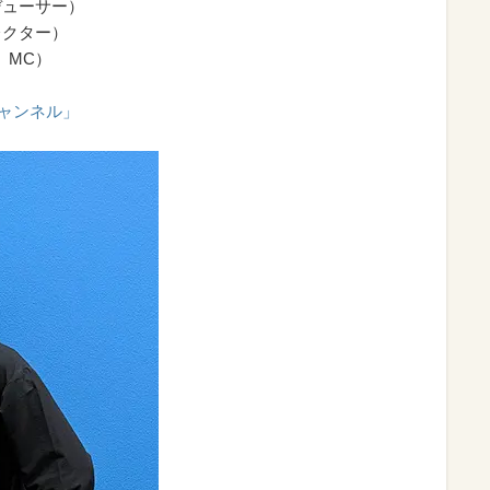
デューサー）
レクター）
ー、MC）
チャンネル」