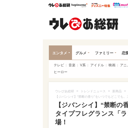
ウレぴあ総研
ハピママ*
ウレぴあ
ウレ
エンタメ
グルメ
ファミリー
恋
テレビ
音楽
V系
アイドル
映画
アニ
ヒーロー
>
>
>
ウレぴあ総研
トレンドニュース
新商品
【ジバンシイ】“禁断の香り”をいつでもどこでも。
【ジバンシイ】“禁断の
タイプフレグランス「ラ
場！