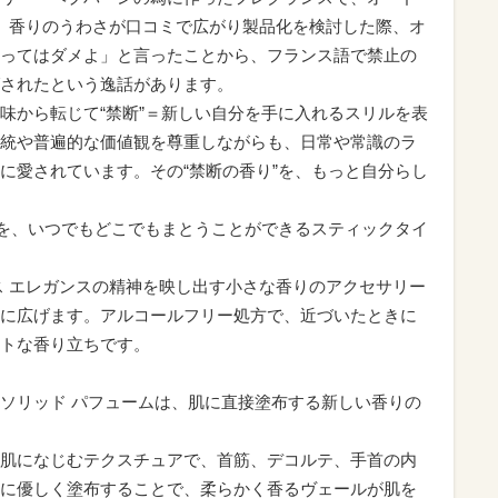
。香りのうわさが口コミで広がり製品化を検討した際、オ
ってはダメよ」と言ったことから、フランス語で禁止の
されたという逸話があります。
味から転じて“禁断”＝新しい自分を手に入れるスリルを表
統や普遍的な価値観を尊重しながらも、日常や常識のラ
に愛されています。その“禁断の香り”を、もっと自分らし
”を、いつでもどこでもまとうことができるスティックタイ
ス エレガンスの精神を映し出す小さな香りのアクセサリー
に広げます。アルコールフリー処方で、近づいたときに
トな香り立ちです。
ソリッド パフュームは、肌に直接塗布する新しい香りの
肌になじむテクスチュアで、首筋、デコルテ、手首の内
に優しく塗布することで、柔らかく香るヴェールが肌を