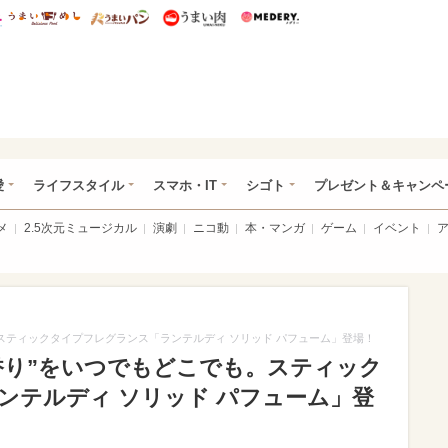
総研 ディズニー特集
mimot.
うまいめし
うまいパン
うまい肉
Medery.
ぴあ総研（うれぴあ）
愛
ライフスタイル
スマホ・IT
シゴト
プレゼント＆キャンペ
メ
2.5次元ミュージカル
演劇
ニコ動
本・マンガ
ゲーム
イベント
スティックタイプフレグランス「ランテルディ ソリッド パフューム」登場！
香り”をいつでもどこでも。スティック
ンテルディ ソリッド パフューム」登