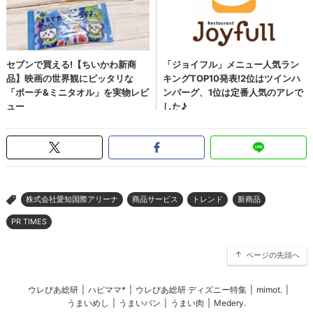
株式会社愛知国際アリーナ
商品サービス
トレンド
新商品
>
PR TIMES
ページの先頭へ
ウレぴあ総研
|
ハピママ*
|
ウレぴあ総研 ディズニー特集
|
mimot.
|
うまいめし
|
うまいパン
|
うまい肉
|
Medery.