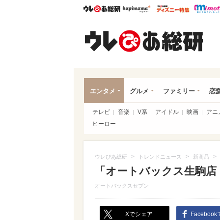
ウレぴあ総研
ハピママ*
ウレぴあ
ウレ
エンタメ
グルメ
ファミリー
恋
テレビ
音楽
V系
アイドル
映画
アニ
ヒーロー
>
>
>
ウレぴあ総研
トレンドニュース
新商品
「オートバックス生駒店
オートバックスセブン
Xでシェア
Faceboo