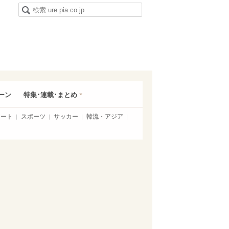
ーン
特集･連載･まとめ
アート
スポーツ
サッカー
韓流・アジア