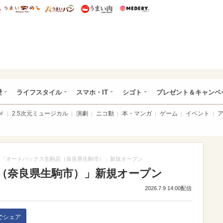
総研 ディズニー特集
mimot.
うまいめし
うまいパン
うまい肉
Medery.
ぴあ総研（うれぴあ）
愛
ライフスタイル
スマホ・IT
シゴト
プレゼント＆キャンペ
メ
2.5次元ミュージカル
演劇
ニコ動
本・マンガ
ゲーム
イベント
「オートバックス生駒店（奈良県生駒市）」新規オープン
（奈良県生駒市）」新規オープン
2026.7.9 14:00配信
kでシェア