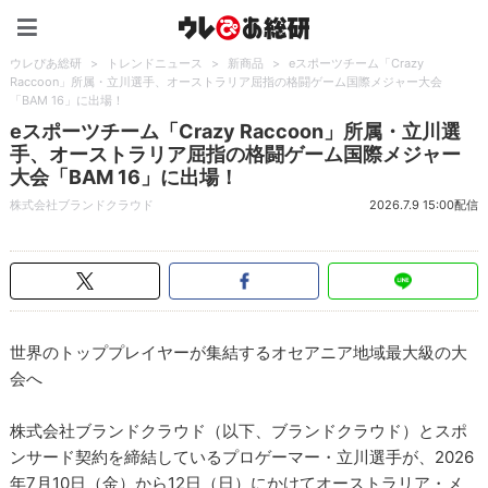
ウレぴあ総研（うれぴあ）
ウレぴあ総研
>
トレンドニュース
>
新商品
>
eスポーツチーム「Crazy
Raccoon」所属・立川選手、オーストラリア屈指の格闘ゲーム国際メジャー大会
「BAM 16」に出場！
eスポーツチーム「Crazy Raccoon」所属・立川選
手、オーストラリア屈指の格闘ゲーム国際メジャー
大会「BAM 16」に出場！
株式会社ブランドクラウド
2026.7.9 15:00配信
世界のトッププレイヤーが集結するオセアニア地域最大級の大
会へ
株式会社ブランドクラウド（以下、ブランドクラウド）とスポ
ンサード契約を締結しているプロゲーマー・立川選手が、2026
年7月10日（金）から12日（日）にかけてオーストラリア・メ