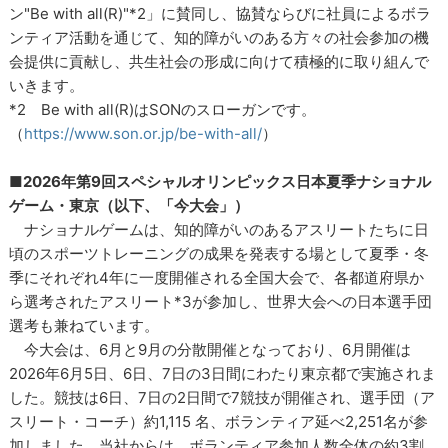
ン"Be with all(R)"*2」に賛同し、協賛ならびに社員によるボラ
ンティア活動を通じて、知的障がいのある方々の社会参加の機
会提供に貢献し、共生社会の形成に向けて積極的に取り組んで
いきます。
*2 Be with all(R)はSONのスローガンです。
（
https://www.son.or.jp/be-with-all/
）
■2026年第9回スペシャルオリンピックス日本夏季ナショナル
ゲーム・東京（以下、「今大会」）
ナショナルゲームは、知的障がいのあるアスリートたちに日
頃のスポーツトレーニングの成果を発表する場として夏季・冬
季にそれぞれ4年に一度開催される全国大会で、各都道府県か
ら選考されたアスリート*3が参加し、世界大会への日本選手団
選考も兼ねています。
今大会は、6月と9月の分散開催となっており、6月開催は
2026年6月5日、6日、7日の3日間にわたり東京都で実施されま
した。競技は6日、7日の2日間で7競技が開催され、選手団（ア
スリート・コーチ）約1,115 名、ボランティア延べ2,251名が参
加しました。当社からは、ボランティア参加人数全体の約3割