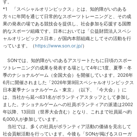
す。
*1 「スペシャルオリンピックス」とは、知的障がいのある
方々に年間を通じて日常的なスポーツトレーニングと、その成
果の発表の場である競技会を提供し、社会参加を応援する国際
的なスポーツ組織です。日本においては「公益財団法人スペシ
ャルオリンピックス日本」が国内本部組織としてその活動を行
っています。（
https://www.son.or.jp/
）
SONでは、知的障がいのあるアスリートたちに日頃のスポー
ツトレーニングの成果を発表する場として4年に1度、夏季・冬
季のナショナルゲーム（全国大会）を開催しています。2026年
6月に開催されました「2026年第9回スペシャルオリンピックス
日本夏季ナショナルゲーム・東京」（以下、「今大会」）に
は、当社から延べ631名がボランティアスタッフとして参加し
ました。ナショナルゲームへの社員ボランティアの派遣は2002
年以降、13回目（世界大会含む）となり、これまで社員延べ約
6,000人が参加しています。
当社では、多くの社員がボランティア活動の価値を見出して
社会貢献活動を行っています。今後も「SONが掲げるスローガ