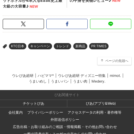
KTC日本
キャンペーン
トレンド
新商品
PR TIMES
>
ページの先頭へ
ウレぴあ総研
|
ハピママ*
|
ウレぴあ総研 ディズニー特集
|
mimot.
|
うまいめし
|
うまいパン
|
うまい肉
|
Medery.
ぴあ関連サイト
チケットぴあ
ぴあ(アプリ&Web)
会社案内
プライバシーポリシー
アクセスデータの利用・著作権等
外部送信ポリシー
広告出稿・お取り組みのご相談・情報掲載・その他お問い合わせ
一般の読者の方・ユーザーの方からのお問い合わせ