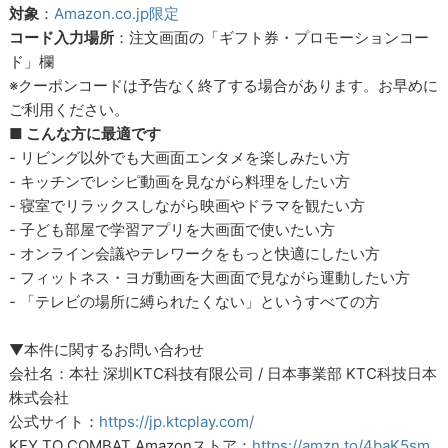
対象
：
Amazon.co.jp限定
コード入力場所
：注文画面の「ギフト券・プロモーションコー
ド」欄
※クーポンコードは予告なく終了する場合があります。お早めに
ご利用ください。
■ こんな方に最適です
- リビング以外でも大画面エンタメを楽しみたい方
- キッチンでレシピ動画を見ながら料理をしたい方
- 寝室でリラックスしながら映画やドラマを観たい方
- 子ども部屋で学習アプリを大画面で使いたい方
- オンライン会議やテレワークをもっと快適にしたい方
- フィットネス・ヨガ動画を大画面で見ながら運動したい方
- 「テレビの場所に縛られたくない」というすべての方
▼本件に関するお問い合わせ
会社名：本社 深圳KTC科技有限公司 / 日本事業部 KTC科技日本
株式会社
公式サイト：
https://jp.ktcplay.com/
KEY TO COMBAT Amazonストア：
https://amzn.to/4baK5sm