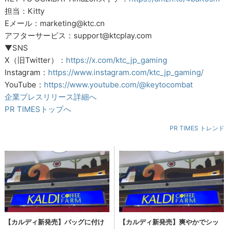
担当：Kitty
Eメール：marketing@ktc.cn
アフターサービス：support@ktcplay.com
▼SNS
X（旧Twitter）：
https://x.com/ktc_jp_gaming
Instagram：
https://www.instagram.com/ktc_jp_gaming/
YouTube：
https://www.youtube.com/@keytocombat
企業プレスリリース詳細へ
PR TIMESトップへ
PR TIMES トレンド