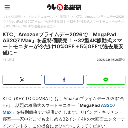
ウレぴあ総研（うれぴあ）
ウレぴあ総研
>
トレンドニュース
>
新商品
>
KTC、Amazonプライムデー2026
で「MegaPad A32Q7 Max」を超特価販売！～32型4K移動式スマートモニターが今だ
け10%OFF＋5%OFFで過去最安値に～
KTC、Amazonプライムデー2026で「MegaPad
A32Q7 Max」を超特価販売！～32型4K移動式スマ
ートモニターが今だけ10%OFF＋5%OFFで過去最安
値に～
KTC日本
2026.7.9 16:30配信
KTC（KEY TO COMBAT）は、Amazonプライムデー2026に合
わせ、話題の移動式スマートモニター「
MegaPad
A32Q7
Max
」を特別価格でご提供いたします。リビング・キッチン・
寝室――家中どこでも楽しめる32インチ4Kの大画面エンターテ
インメントを、この機会にぜひお手に取ってください。