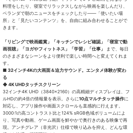
料理をしたり、寝室でリラックスしながら映画を楽しんだり、
ベランダで朝のニュースをチェックしたり――「使いたい場
所」と「見たいコンテンツ」を、自由に組み合わせることがで
きます。
「リビングで映画鑑賞」「キッチンでレシピ確認」「寝室で動
画視聴」「ヨガやフィットネス」「学習」「仕事」
まで、毎日
のさまざまなシーンをより便利で楽しい時間へと変えてくれま
す。
■ 32インチ4Kの大画面＆迫力サウンド。エンタメ体験が変わ
る
◆ 4K UHDタッチスクリーン
32インチ4K UHD（3840×2160）の高精細ディスプレイは、フ
ルHDの約4倍の情報量を表示。さらに
10点マルチタッチ操作
に
対応し、アプリ操作や画面スクロールも直感的に行えます。
3000:1の高コントラスト比と124% sRGB色域ボリュームによ
り、写真や動画、ゲーム画面を鮮やかで奥行きのある映像で再
現。アンチグレア（非光沢）仕様で映り込みを抑え、どんな環