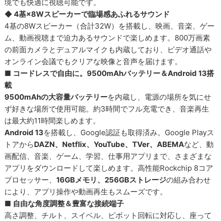
境でも快適に視聴可能です。
◆ 4基×8Wスピーカーで臨場感あふれるサウンド
4基の8Wスピーカー（合計32W）を搭載し、映画、音楽、ゲー
ム、動画視聴まで迫力あるサウンドで楽しめます。800万画素
の前面カメラとデュアルマイクも内蔵しており、ビデオ通話や
オンライン会議でもクリアな映像と音声を届けます。
■ コードレスで自由に。9500mAhバッテリー＆Android 13搭
載
9500mAhの大容量バッテリー
を内蔵し、電源の場所を気にせ
ず好きな場所で使用可能。約3時間でフル充電でき、音楽再生
は最大約11時間楽しめます。
Android 13
を搭載し、Google認証も取得済み。Google Playス
トアから
DAZN、Netflix、YouTube、TVer、ABEMA
など、動
画配信、音楽、ゲーム、学習、仕事用アプリまで、さまざまな
アプリをダウンロードして楽しめます。高性能Rockchip 8コア
プロセッサー、
16GBメモリ、256GBストレージ
の組み合わせ
により、アプリ操作や動画再生もスムーズです。
■ 自由な角度調整＆豊富な接続端子
高さ調整、チルト、スイベル、ピボット回転に対応し、座って