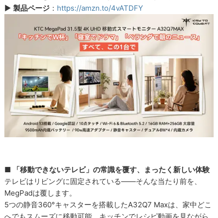
▶
製品ページ
：
https://amzn.to/4vATDFY
■ 「移動できないテレビ」の常識を覆す、まったく新しい体験
テレビはリビングに固定されている――そんな当たり前を、
MegPadは覆します。
5つの静音360°キャスターを搭載したA32Q7 Maxは、家中どこ
へでもスムーズに移動可能。キッチンでレシピ動画を見ながら