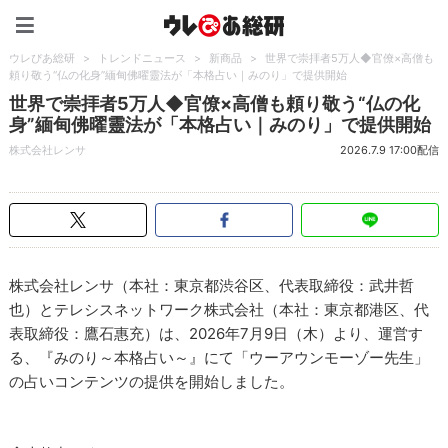
ウレぴあ総研（うれぴあ）
ウレぴあ総研
>
トレンドニュース
>
新商品
>
世界で崇拝者5万人◆官僚×高僧も
頼り敬う“仏の化身”緬甸佛曜靈法が「本格占い｜みのり」で提供開始
世界で崇拝者5万人◆官僚×高僧も頼り敬う“仏の化
身”緬甸佛曜靈法が「本格占い｜みのり」で提供開始
株式会社レンサ
2026.7.9 17:00配信
株式会社レンサ（本社：東京都渋谷区、代表取締役：武井哲
也）とテレシスネットワーク株式会社（本社：東京都港区、代
表取締役：鷹石惠充）は、2026年7月9日（木）より、運営す
る、『みのり～本格占い～』にて「ウーアウンモーゾー先生」
の占いコンテンツの提供を開始しました。