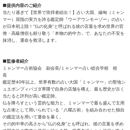
■提供内容のご紹介
当たり過ぎて【世界で崇拝者続出！】占い大国、緬甸（ミャン
マー）屈指の実力を誇る鑑定師『ウーアウンモーゾー』の占い
が日本初上陸！“仏の化身”と呼ばれる彼の言葉を求め世界の官
僚・高級僧侶も頼り敬う「本物の的中力」で、あなたの不安を
抹消し、運命を救済します。
■監修者紹介
ミャンマー占術協会 副会長/ミャンマー占い総合学校 校
長
鑑定歴40年以上。世界有数の占い大国「ミャンマー」の聖地シ
ュエポンプィパゴダ界隈で自身の店舗を構え、最も歴史が古く
当たると評判が高い鑑定師。
仏を降ろすという霊的な能力と、ミャンマーで最も盛んで主用
な占術として用いられている「八曜占術」を組み合わせた独自
の鑑定法を用いて運命を暴く。
その的中率の高さから“仏の化身”とも呼ばれ、彼の言葉を求め