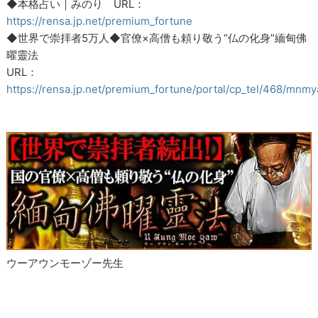
◆本格占い｜みのり URL：
https://rensa.jp.net/premium_fortune
◆世界で崇拝者5万人◆官僚×高僧も頼り敬う“仏の化身”緬甸佛
曜靈法
URL：
https://rensa.jp.net/premium_fortune/portal/cp_tel/468/mnmy
ウーアウンモーゾー先生