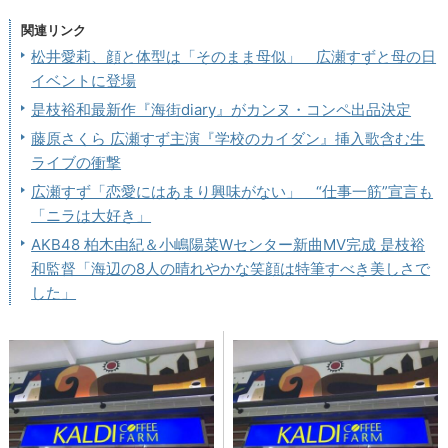
関連リンク
松井愛莉、顔と体型は「そのまま母似」 広瀬すずと母の日
イベントに登場
是枝裕和最新作『海街diary』がカンヌ・コンペ出品決定
藤原さくら 広瀬すず主演『学校のカイダン』挿入歌含む生
ライブの衝撃
広瀬すず「恋愛にはあまり興味がない」 “仕事一筋”宣言も
「ニラは大好き」
AKB48 柏木由紀＆小嶋陽菜Wセンター新曲MV完成 是枝裕
和監督「海辺の8人の晴れやかな笑顔は特筆すべき美しさで
した」