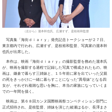
（左から）瀧本幹也氏、広瀬すず、是枝裕和監督
写真集「海街ｄｉａｒｙ」発売記念トークショーが２７日、
東京都内で行われ、広瀬すず、是枝裕和監督、写真家の瀧本幹
也氏が出席した。
本作は、映画『海街ｄｉａｒｙ』の撮影監督を務めた瀧本氏
が、映画を撮影する過程で記録した写真で構成されたもの。映
画は、鎌倉で暮らす三姉妹と、１５年前に家を出ていった父親
の死をきっかけに一緒に暮らすことになった“異母妹”となる四
女が、それぞれ複雑な思いを胸に、本当の家族になっていくま
での一年間を描く。
映画は、第６８回カンヌ国際映画祭コンペティション部門に
正式招待され、是枝監督、姉妹を演じた綾瀬はるか、長澤まさ