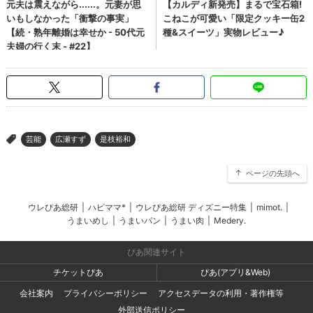
芸能
広瀬すず
是枝裕和
>
ページの先頭へ
ウレぴあ総研
|
ハピママ*
|
ウレぴあ総研 ディズニー特集
|
mimot.
|
うまいめし
|
うまいパン
|
うまい肉
|
Medery.
ぴあ関連サイト
チケットぴあ
ぴあ(アプリ&Web)
会社案内
プライバシーポリシー
アクセスデータの利用・著作権等
外部送信ポリシー