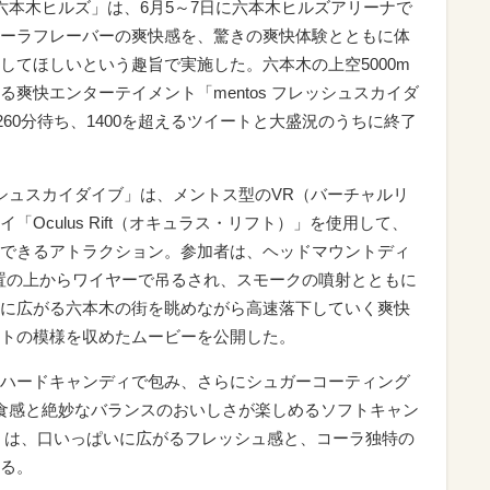
ブ＠六本木ヒルズ」は、6月5～7日に六本木ヒルズアリーナで
ーラフレーバーの爽快感を、驚きの爽快体験とともに体
してほしいという趣旨で実施した。六本木の上空5000m
爽快エンターテイメント「mentos フレッシュスカイダ
260分待ち、1400を超えるツイートと大盛況のうちに終了
レッシュスカイダイブ」は、メントス型のVR（バーチャルリ
Oculus Rift（オキュラス・リフト）」を使用して、
できるアトラクション。参加者は、ヘッドマウントディ
置の上からワイヤーで吊るされ、スモークの噴射とともに
に広がる六本木の街を眺めながら高速落下していく爽快
トの模様を収めたムービーを公開した。
ハードキャンディで包み、さらにシュガーコーティング
食感と絶妙なバランスのおいしさが楽しめるソフトキャン
」は、口いっぱいに広がるフレッシュ感と、コーラ独特の
る。