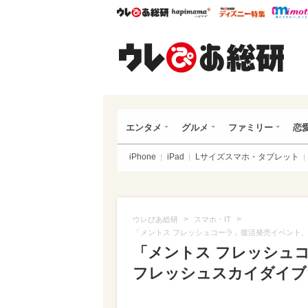
ウレぴあ総研
ハピママ*
ウレぴあ
ウレ
エンタメ
グルメ
ファミリー
恋
iPhone
iPad
Lサイズスマホ・タブレット
>
>
ウレぴあ総研
スマホ・IT
「メントス フレッシュコーラ」復活発売イベント、「
「メントス フレッシュコ
フレッシュスカイダイブ