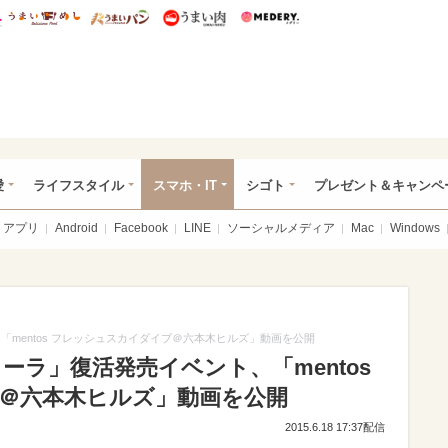
総研 ディズニー特集
mimot.
うまいめし
うまいパン
うまい肉
Medery.
ぴあ総研（うれぴあ）
愛
ライフスタイル
スマホ・IT
シゴト
プレゼント＆キャンペ
アプリ
Android
Facebook
LINE
ソーシャルメディア
Mac
Windows
mentos フレッシュスカイダイブ＠六本木ヒルズ」動画を公開
ーラ」復活発売イベント、「mentos
＠六本木ヒルズ」動画を公開
2015.6.18 17:37配信