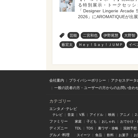
る特別展示・トークセッシ
「Designer Lingerie Arcade S
2026」にAROMATIQUEが出展
>
芸能
二宮和也
伊野尾慧
大野智
薮宏太
Ｈｅｙ！Ｓａｙ！ＪＵＭＰ
イベ
会社案内
プライバシーポリシー
アクセスデータ
一般の読者の方・ユーザーの方からのお問い合わ
カテゴリー
エンタメ･テレビ
テレビ
音楽
V系
アイドル
映画
アニメ
2
ファミリー
家庭
子ども
おしゃれ
おでかけ・
ディズニー
TDL
TDS
裏ワザ・攻略
混雑予想
グルメ･料理
スイーツ
食品
飲料
お菓子
お