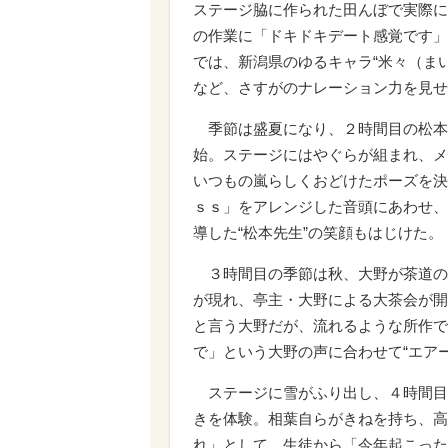
ステージ脇に作られた田んぼで実際に
の作業に「ドキドキデート感覚です」
では、新潟県のゆるキャラ“米々（まい
など、さすがのナレーション力を見せ
季節は盛夏になり、２時間目の松本
始。ステージにはやぐらが組まれ、メ
いつもの嵐らしくおどけたポーズを決
ｓｓ」をアレンジした音頭にあわせ、
導した“松本先生”の笑顔もはじけた。
３時間目の季節は秋、大野が茶道の
が現れ、亭主・大野による大茶会が開
と言う大野だが、流れるような所作で
で」という大野の声に合わせて“エア
ステージに雪がふり出し、４時間目
きを体験。相葉自らがきねを持ち、高
れ」として、生徒から「今年起こった