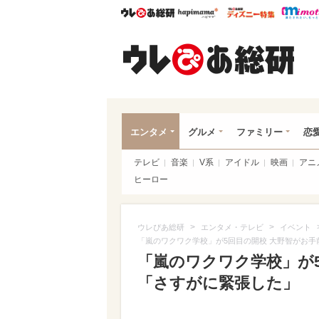
ウレぴあ総研
ハピママ*
ウレぴあ
ウレ
エンタメ
グルメ
ファミリー
恋
テレビ
音楽
V系
アイドル
映画
アニ
ヒーロー
>
>
ウレぴあ総研
エンタメ・テレビ
イベント
「嵐のワクワク学校」が5回目の開校 大野智がお
「嵐のワクワク学校」が
「さすがに緊張した」