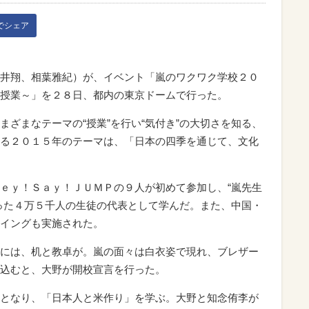
kでシェア
井翔、相葉雅紀）が、イベント「嵐のワクワク学校２０
授業～」を２８日、都内の東京ドームで行った。
ざまなテーマの“授業”を行い“気付き”の大切さを知る、
る２０１５年のテーマは、「日本の四季を通じて、文化
ｅｙ！Ｓａｙ！ＪＵＭＰの９人が初めて参加し、“嵐先生
った４万５千人の生徒の代表として学んだ。また、中国・
イングも実施された。
には、机と教卓が。嵐の面々は白衣姿で現れ、ブレザー
込むと、大野が開校宣言を行った。
となり、「日本人と米作り」を学ぶ。大野と知念侑李が