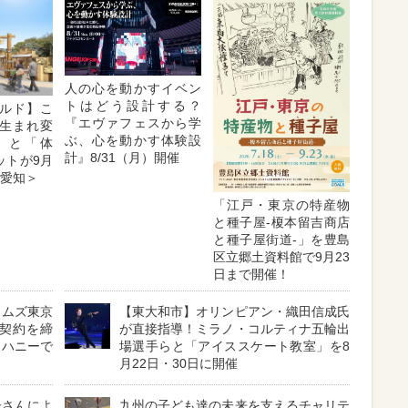
人の心を動かすイベン
トはどう設計する？
ルド】こ
『エヴァフェスから学
生まれ変
ぶ、心を動かす体験設
」と「体
計』8/31（月）開催
ットが9月
＜愛知＞
「江戸・東京の特産物
と種子屋-榎本留吉商店
と種子屋街道-」を豊島
区立郷土資料館で9月23
日まで開催！
ラムズ東京
【東大和市】オリンピアン・織田信成氏
契約を締
が直接指導！ミラノ・コルティナ五輪出
カハニーで
場選手らと「アイススケート教室」を8
月22日・30日に開催
子さんによ
九州の子ども達の未来を支えるチャリテ