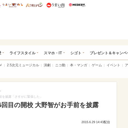
総研 ディズニー特集
mimot.
うまいめし
うまいパン
うまい肉
Medery.
ぴあ総研（うれぴあ）
愛
ライフスタイル
スマホ・IT
シゴト
プレゼント＆キャンペ
メ
2.5次元ミュージカル
演劇
ニコ動
本・マンガ
ゲーム
イベント
>
手前を披露「さすがに緊張した」
5回目の開校 大野智がお手前を披露
2015.6.29 14:43配信