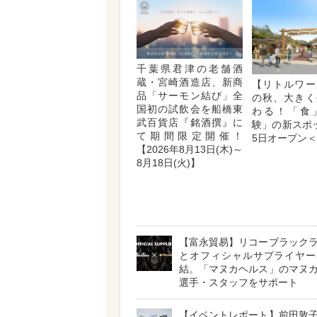
千葉県君津の老舗酒
蔵・宮崎酒造店、新商
【リトルワー
品「サーモン結び」全
の秋、大きく
国初の試飲会を船橋東
わる！「食
武百貨店『銘酒撰』に
験」の新スポ
て期間限定開催！
5日オープン
【2026年8月13日(木)～
8月18日(火)】
【富永貿易】リコーブラック
とオフィシャルサプライヤー
結。「マヌカヘルス」のマヌ
選手・スタッフをサポート
【イベントレポート】前田敦