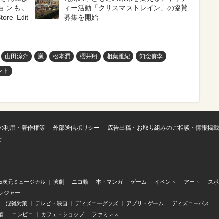
ョンも。
ィー活動「クリスマストレイン」の協賛
tore Edit
募集を開始
山田涼介
嵐
松本潤
櫻井翔
相葉雅紀
知念侑李
ント
の利用・著作権等
外部送信ポリシー
広告出稿・お取り組みのご相談・情報掲載
せ
.5次元ミュージカル
演劇
ニコ動
本・マンガ
ゲーム
イベント
アート
スポ
レジャー
混雑対策
テレビ・映画
ディズニーグッズ
アプリ・ゲーム
ディズニーパス
酒
コンビニ
カフェ・ショップ
ファミレス