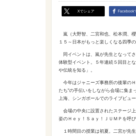
Xでシェア
Faceboo
嵐（大野智、二宮和也、松本潤、櫻
１５～日本がもっと楽しくなる四季の
同イベントは、嵐が先生となってさま
体験型イベント。５年連続５回目とな
や伝統を知る」。
今年はジャニーズ事務所の後輩のＨ
たち”の手伝いをしながら会場に集ま
上海、シンガポールでのライブビュー
会場の中央に設置されたステージ上
姿のＨｅｙ！Ｓａｙ！ＪＵＭＰを呼び
１時間目の授業は初夏。二宮が先生