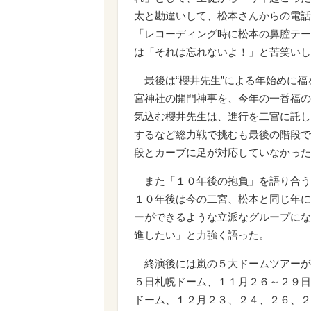
太と勘違いして、松本さんからの電話
「レコーディング時に松本の鼻腔テー
は「それは忘れないよ！」と苦笑いし
最後は“櫻井先生”による年始めに福
宮神社の開門神事を、今年の一番福の
気込む櫻井先生は、進行を二宮に託し
するなど総力戦で挑むも最後の階段で
段とカーブに足が対応していなかった
また「１０年後の抱負」を語り合う
１０年後は今の二宮、松本と同じ年に
ーができるような立派なグループにな
進したい」と力強く語った。
終演後には嵐の５大ドームツアーが
５日札幌ドーム、１１月２６～２９日
ドーム、１２月２３、２４、２６、２