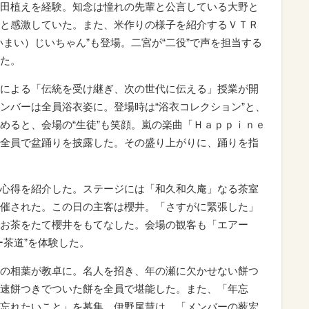
田植えを経験。知念は憧れの先輩と公言している大野と
と感激していた。また、米作りの様子を紹介するＶＴＲ
まい）じいちゃん”も登場。二宮が“二役”で声を担当する
た。
による「伝統を受け継ぎ、次の世代に伝える」授業が開
ンバーは全員浴衣姿に。登場時は“浴衣コレクション”と、
めると、会場の“生徒”も笑顔。嵐の楽曲「Ｈａｐｐｉｎｅ
全員で盆踊りを披露した。その盛り上がりに、踊りを指
心得を紹介した。ステージには「和久和久庵」なる茶室
催された。この日の主客は櫻井。「さすがに緊張した」
お茶をたて櫻井をもてなした。会場の観客も「エアー
ー茶道”を体験した。
の相葉が教卓に。名人を招き、年の瀬に欠かせない餅つ
速餅つきでついた餅を全員で堪能した。また、「年忘
忘れたいこと」を募集。伊野尾慧は、「メンバーの薮宏