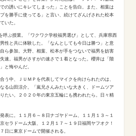
での誘いにキレてしまった」ことを告白。また、相葉は
プを勝手に使ってる」と言い、続けてざんげされた松本
ていた。
を呼ぶ授業。「ワクワク学校福男選び」として、兵庫県西
男性と共に体験した。「なんとしても今日は勝つ」と意
自ら参加。大野、相葉、松本が手をつないで福男を妨害
失速。福男がさすがの速さで１着となった。櫻井は「階
」と悔やんだ。
合う中、ＪＵＭＰを代表してマイクを向けられたのは、
なる山田涼介。「嵐兄さんみたいな大きく、ドームツア
りたい。２０２０年の東京五輪にも携われたら。日々精
発表に。１１月６～８日ナゴヤドーム、１１月１３～１
京セラドーム大阪、１２月１７～１９日福岡ヤフオク！
７日に東京ドームで開催される。