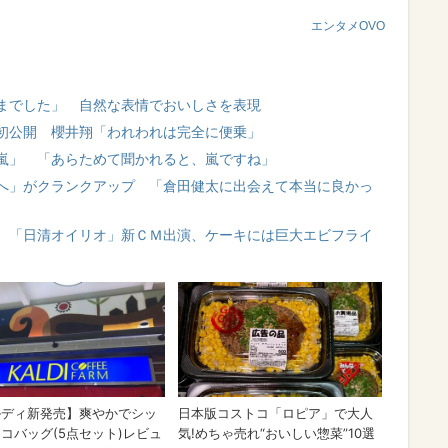
エンタメOVO
までした」 自然な表情でおいしさを表現
初公開 櫻井翔「われわれは完全に便乗」
嵐」 「あらためて聞かれると、嵐ですね」
へ」がクランクアップ 「倉田健太に出会えて本当に良かっ
 「日清オイリオ」新ＣＭ出演、ケーキには巨大エビフライ