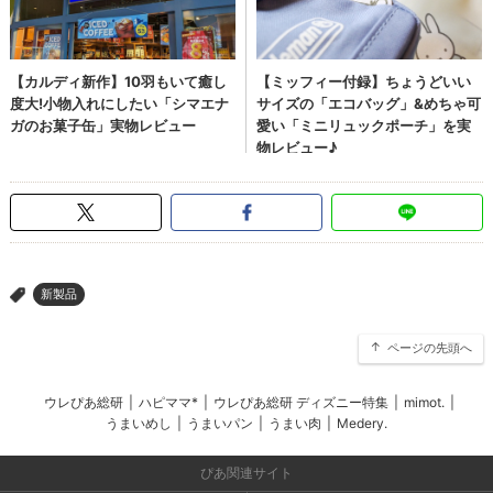
新製品
>
ページの先頭へ
ウレぴあ総研
|
ハピママ*
|
ウレぴあ総研 ディズニー特集
|
mimot.
|
うまいめし
|
うまいパン
|
うまい肉
|
Medery.
ぴあ関連サイト