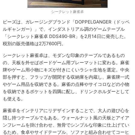
シークレット麻雀卓
ビーズは、ガレージングブランド「DOPPELGANGER（ドッペ
ルギャンガー）」で、インダストリアル調のゲームテーブル
「シークレット麻雀卓 DDS490-BR」を2月14日に発売した。
税別の販売価格は2万7600円。
シークレット麻雀卓は、モダンな印象のテーブルであるもの
の、天板を外せばボードゲーム用プレーマットに変わる。麻雀
牌やゲーム用小物にキズが付きにくいラシャ生地を選定。中央
部を押すと、フラップが開閉する収納庫を内蔵し、麻雀牌一式
やゲーム用品を収納できる。麻雀の点棒やサイコロなどの小物
を収納できるポケットを四隅に配し、ドリンクホルダーとして
も使える。
麻雀卓をインテリアにリデザインすることで、大人の遊び心を
隠し持つテーブルでもある。ウォールナット風の天板とアイア
ンフレームを掛け合わせ、無骨でシンプルな印象に仕上げてい
るため、食卓やサイドテーブル、ソファと組み合わせてコーヒ