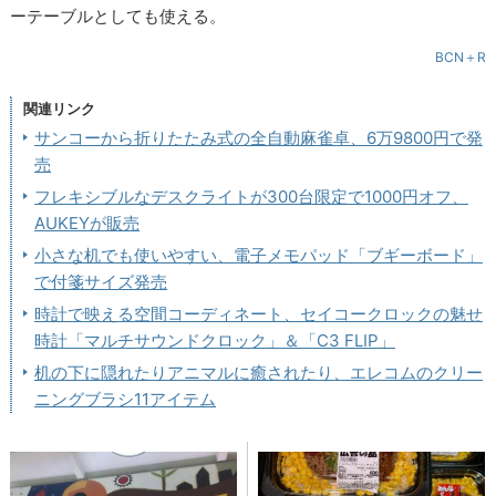
ーテーブルとしても使える。
BCN＋R
関連リンク
サンコーから折りたたみ式の全自動麻雀卓、6万9800円で発
売
フレキシブルなデスクライトが300台限定で1000円オフ、
AUKEYが販売
小さな机でも使いやすい、電子メモパッド「ブギーボード」
で付箋サイズ発売
時計で映える空間コーディネート、セイコークロックの魅せ
時計「マルチサウンドクロック」＆「C3 FLIP」
机の下に隠れたりアニマルに癒されたり、エレコムのクリー
ニングブラシ11アイテム