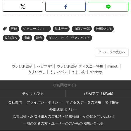
芸能
ジャニーズＪｒ．
堂本光一
山口祐一郎
神田沙也加
>
良知真次
演劇
舞台
ダンス オブ ヴァンパイア
ページの先頭へ
ウレぴあ総研
|
ハピママ*
|
ウレぴあ総研 ディズニー特集
|
mimot.
|
うまいめし
|
うまいパン
|
うまい肉
|
Medery.
ぴあ関連サイト
チケットぴあ
ぴあ(アプリ&Web)
会社案内
プライバシーポリシー
アクセスデータの利用・著作権等
外部送信ポリシー
広告出稿・お取り組みのご相談・情報掲載・その他お問い合わせ
一般の読者の方・ユーザーの方からのお問い合わせ