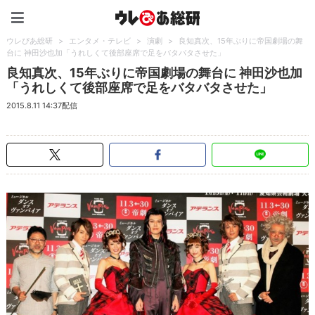
ウレぴあ総研（うれぴあ）
ウレぴあ総研
>
エンタメ・テレビ
>
演劇
>
良知真次、15年ぶりに帝国劇場の舞
台に 神田沙也加「うれしくて後部座席で足をバタバタさせた」
良知真次、15年ぶりに帝国劇場の舞台に 神田沙也加
「うれしくて後部座席で足をバタバタさせた」
2015.8.11 14:37配信