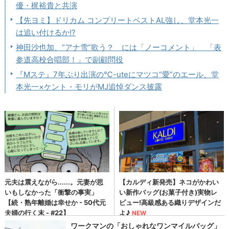
優・梶裕貴と共演
【先ヨミ】ドリカム コンプリートベストAL強し、堂本光一
は追い付けるか!?
神田沙也加、“アナ雪”歌う？ には「ノーコメント」 「表
参道高校合唱部！」で副顧問役
『Mステ』7年ぶり出演の℃-uteにマツコ“愛”のエール、堂
本光一×ケント・モリがMJ追悼ダンス披露