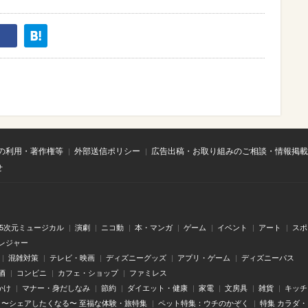
の利用・著作権等
外部送信ポリシー
広告出稿・お取り組みのご相談・情報掲載
せ
.5次元ミュージカル
演劇
ニコ動
本・マンガ
ゲーム
イベント
アート
スポ
レジャー
混雑対策
テレビ・映画
ディズニーグッズ
アプリ・ゲーム
ディズニーパス
酒
コンビニ
カフェ・ショップ
ファミレス
かけ
マナー・身だしなみ
節約
ダイエット・健康
家電
文房具
雑貨
キッチ
〜シェアしたくなる〜 至福な体験・旅特集
ペット特集：ウチのかぞく
特集 カラダ