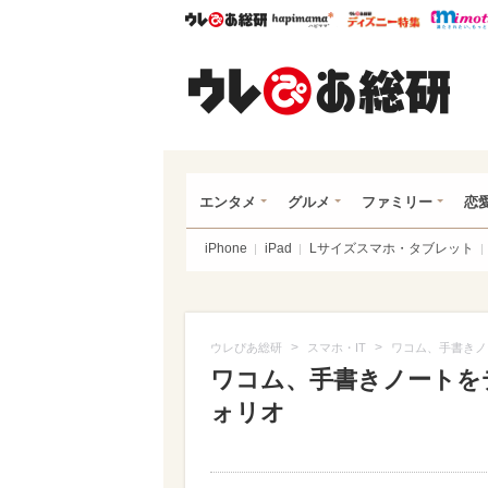
ウレぴあ総研
ハピママ*
ウレぴあ
ウレ
エンタメ
グルメ
ファミリー
恋
iPhone
iPad
Lサイズスマホ・タブレット
>
>
ウレぴあ総研
スマホ・IT
ワコム、手書きノ
ワコム、手書きノートを
ォリオ