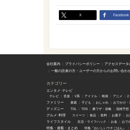
X
Facebook
会社案内
プライバシーポリシー
アクセスデータ
一般の読者の方・ユーザーの方からのお問い合わ
カテゴリー
エンタメ･テレビ
テレビ
音楽
V系
アイドル
映画
アニメ
2
ファミリー
家庭
子ども
おしゃれ
おでかけ・
ディズニー
TDL
TDS
裏ワザ・攻略
混雑予想
グルメ･料理
スイーツ
食品
飲料
お菓子
お
ライフスタイル
生活・ライフハック
お金
おで
特集
・
連載
・
まとめ
特集『おいしいウチごはん』