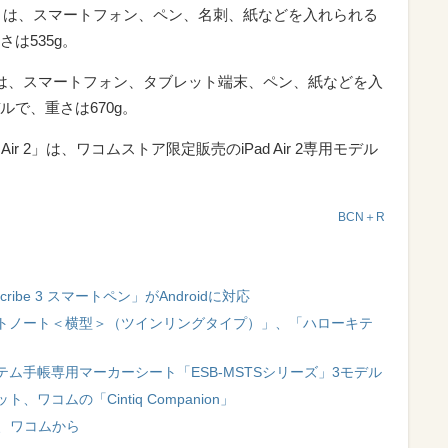
get pocket」は、スマートフォン、ペン、名刺、紙などを入れられる
は535g。
let sleeve」は、スマートフォン、タブレット端末、ペン、紙などを入
で、重さは670g。
for iPad Air 2」は、ワコムストア限定販売のiPad Air 2専用モデル
BCN＋R
ibe 3 スマートペン」がAndroidに対応
トノート＜横型＞（ツインリングタイプ）」、「ハローキテ
ム手帳専用マーカーシート「ESB-MSTSシリーズ」3モデル
コムの「Cintiq Companion」
ル、ワコムから