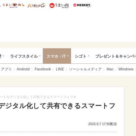
総研 ディズニー特集
mimot.
うまいめし
うまいパン
うまい肉
Medery.
ぴあ総研（うれぴあ）
愛
ライフスタイル
スマホ・IT
シゴト
プレゼント＆キャンペ
アプリ
Android
Facebook
LINE
ソーシャルメディア
Mac
Windows
ートをデジタル化して共有できるスマートフォリオ
デジタル化して共有できるスマートフ
2015.9.7 17:50配信