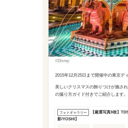
©Disney
2015年12月25日まで開催中の東京
美しいクリスマスの飾りつけが施され
の撮り方ガイド付きでご紹介します。
【厳選写真9枚】TD
フォトギャラリー
影/YOSHI】