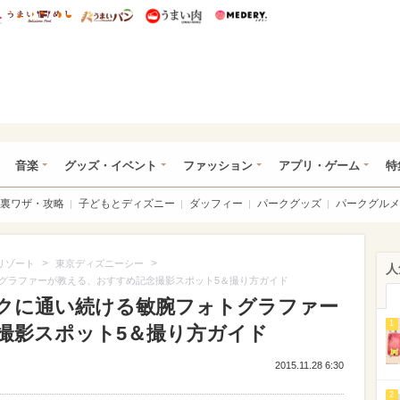
総研 ディズニー特集
mimot.
うまいめし
うまいパン
うまい肉
Medery.
ズニー特集 -ウレぴあ総研
音楽
グッズ・イベント
ファッション
アプリ・ゲーム
特
裏ワザ・攻略
子どもとディズニー
ダッフィー
パークグッズ
パークグルメ
>
>
リゾート
東京ディズニーシー
人
トグラファーが教える、おすすめ記念撮影スポット5＆撮り方ガイド
ークに通い続ける敏腕フォトグラファー
1
撮影スポット5＆撮り方ガイド
2015.11.28 6:30
2