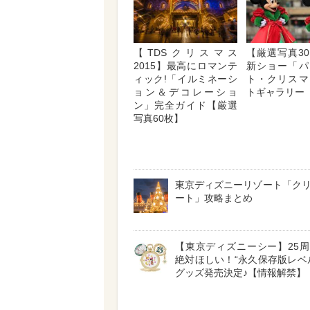
【TDSクリスマス
【厳選写真30
2015】最高にロマンテ
新ショー「パ
ィック!「イルミネーシ
ト・クリスマ
ョン＆デコレーショ
トギャラリー
ン」完全ガイド【厳選
写真60枚】
東京ディズニーリゾート「ク
ート」攻略まとめ
【東京ディズニーシー】25
絶対ほしい！“永久保存版レベ
グッズ発売決定♪【情報解禁】