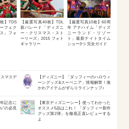
枚】TDS
【厳選写真40枚】TDL
【厳選写真10枚】60周
ーフェク
新パレード「ディズニ
年 アナハイム「ディズ
ス」フォ
ー・クリスマス・スト
ニーランド・リゾー
ーリーズ」2015 フォト
ト」最新ナイトタイム
ギャラリー
ショー3つ 完全ガイド
リスマスデ
【ディズニー】「ダッフィーのハロウィ
ーングッズ&スーベニア」情報解禁！激
かわアイテムがずらりラインナップ♪
周年記念に
【東京ディズニーシー】使ってわかった
ル”の必見
オススメ5品はこれ！ 「ダッフィー新作
グッズ第2弾」を徹底正直レビューする
よ