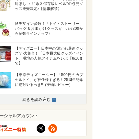
対ほしい！“永久保存版レベル”の必見グ
ッズ発売決定♪【情報解禁】
良デザイン多数！「トイ・ストーリー」
バッグ＆お出かけグッズがillusie300か
ら多数ラインナップ♪
【ディズニー】日本中の“激かわ最新グッ
ズ”が大集合！「日本最大級グッズイベン
ト」現地の人気アイテムをレポ【8/16ま
で】
【東京ディズニーシー】「500円のカプ
セルトイ」が神仕様すぎる！25周年記念
に絶対やるべき!!（実物レビュー）
続きを読み込む
ーシャルアカウント
X
RSS