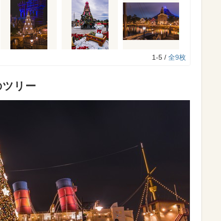
1-5 /
全9枚
前のツリー