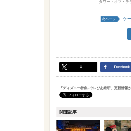
タワー・オブ・テラー
ケ
次ページ
X
Facebook
「ディズニー特集 -ウレぴあ総研」更新情報
関連記事