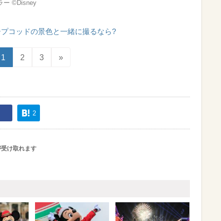
 ©Disney
ープコッドの景色と一緒に撮るなら?
1
2
3
»
2
が受け取れます