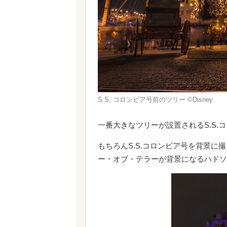
S.S. コロンビア号前のツリー ©Disney
一番大きなツリーが設置されるS.S
もちろんS.S.コロンビア号を背景
ー・オブ・テラーが背景になるハドソ