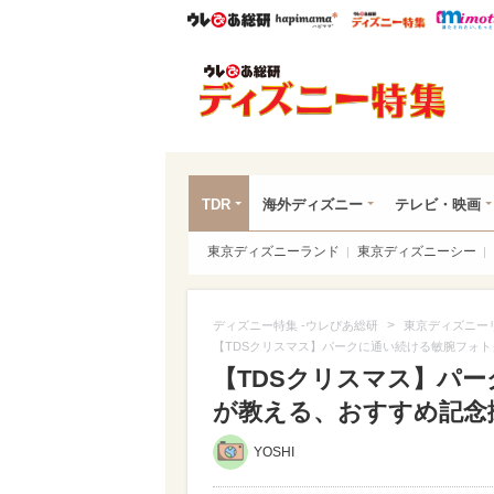
ウレぴあ総研
ハピママ*
ウレぴあ
ディ
TDR
海外ディズニー
テレビ・映画
東京ディズニーランド
東京ディズニーシー
>
ディズニー特集 -ウレぴあ総研
東京ディズニー
【TDSクリスマス】パークに通い続ける敏腕フォ
【TDSクリスマス】パ
が教える、おすすめ記念
YOSHI