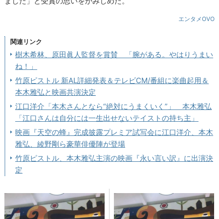
ました」と受賞の思いをかみしめた。
エンタメOVO
関連リンク
樹木希林、原田眞人監督を賞賛 「腕がある。やはりうまい
ね！」
竹原ピストル 新AL詳細発表＆テレビCM/番組に楽曲起用＆
本木雅弘と映画共演決定
江口洋介「本木さんとなら“絶対にうまくいく”」 本木雅弘
「江口さんは自分には一生出せないテイストの持ち主」
映画『天空の蜂』完成披露プレミア試写会に江口洋介、本木
雅弘、綾野剛ら豪華俳優陣が登場
竹原ピストル、本木雅弘主演の映画『永い言い訳』に出演決
定