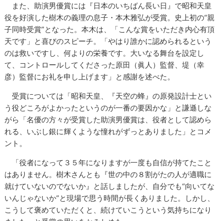
また、助演男優賞には『日本のいちばん長い日』で昭和天皇
役を好演した樹木の義理の息子・本木雅弘が受賞。史上初の“親
子同時受賞”となった。本木は、「こんな賞をいただき内心有頂
天です」と喜びのスピーチ。「やはり誰かに認められるという
のは救いですし、何よりの栄養です。大いなる舞台を設定し
て、コントロールしてくださった原田（眞人）監督、堤（幸
彦）監督にお礼を申し上げます」と感謝を述べた。
受賞については「昭和天皇、『天空の蜂』の原発設計士とい
う役どころがよかったというのが一番の要因かな」と謙遜しな
がら「名優の方々が受賞した助演男優賞は、役者として認めら
れる、いぶし銀に輝くような憧れがずっとありました」とコメ
ント。
「役者になって３５年になりますが一度も自信が持てたこと
はありません。樹木さんとも『世の中の８割がたの人が適職に
就けていないのでないか』と話しましたが、自分でも“向いてな
いんじゃないか”と現場で思う時間が長くありました。しかし、
こうして褒めていただくと、続けていこうという気持ちになり