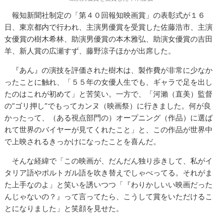
報知新聞社制定の「第４０回報知映画賞」の表彰式が１６
日、東京都内で行われ、主演男優賞を受賞した佐藤浩市、主演
女優賞の樹木希林、助演男優賞の本木雅弘、助演女優賞の吉田
羊、新人賞の広瀬すず、藤野涼子ほかが出席した。
『あん』の演技を評価された樹木は、製作費が非常に少なか
ったことに触れ、「５５年の女優人生でも、ギャラで足を出し
たのはこれが初めて」と苦笑い。一方で、「河瀨（直美）監督
の“ゴリ押し”でもってカンヌ（映画祭）に行きました。何が良
かったって、（ある視点部門の）オープニング（作品）に選ば
れて世界のバイヤーが見てくれたこと」と、この作品が世界中
で上映されるきっかけになったことを喜んだ。
そんな経緯で「この映画が、だんだん独り歩きして、私がイ
タリア語やポルトガル語を吹き替えでしゃべってる。それがま
た上手なのよ」と笑いを誘いつつ「『わりかしいい映画だった
んじゃないの？』って言ってたら、こうして賞をいただけるこ
とになりました」と笑顔を見せた。