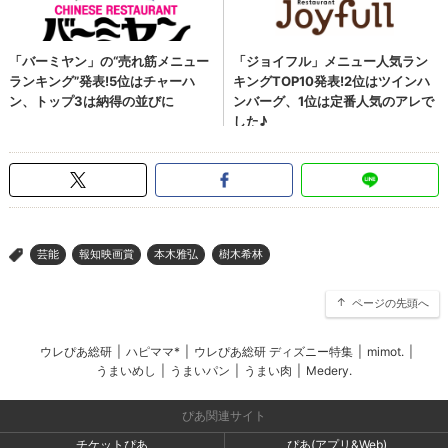
芸能
報知映画賞
本木雅弘
樹木希林
>
ページの先頭へ
ウレぴあ総研
|
ハピママ*
|
ウレぴあ総研 ディズニー特集
|
mimot.
|
うまいめし
|
うまいパン
|
うまい肉
|
Medery.
ぴあ関連サイト
チケットぴあ
ぴあ(アプリ&Web)