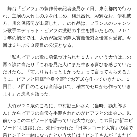
舞台「ピアフ」の製作発表記者会見が７日、東京都内で行わ
れ、主演の大竹しのぶをはじめ、梅沢昌代、彩輝なお、伊礼彼
方、川久保拓司が出席した。この作品は、フランスのシャンソ
ン歌手エディット・ピアフの激動の半生を描いたもの。２０１
１年の初演では、大竹が読売演劇大賞最優秀女優賞を受賞。今
回は３年ぶり３度目の公演となる。
「私もピアフの歌に勇気づけられた１人」という大竹はこの
再々演に当たり「これを見た人にまた生きる喜びを感じていた
だけたら。『前よりももっとよかった』って言ってもらえるよ
うに、ピアフと同様“全身全霊”でお芝居を作っていきたい。１
回目、２回目のことは全部忘れて、稽古でゼロから作っていき
ます」と決意を語った。
大竹が２０歳のころに、中村勘三郎さん（当時、勘九郎さ
ん）からピアフの自伝を手渡されたのがピアフとの出会い。以
前からこのエピソードを語っていた大竹だが、この日は“新エピ
ソード”も披露した。先日行われた「日本レコード大賞」の席で
泉ピン子と一緒になったという大竹は「ピン子さんが『またピ