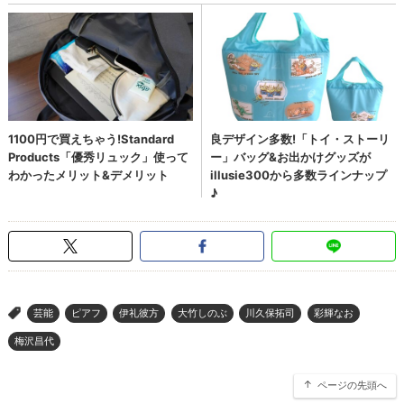
芸能
ピアフ
伊礼彼方
大竹しのぶ
川久保拓司
彩輝なお
>
梅沢昌代
ページの先頭へ