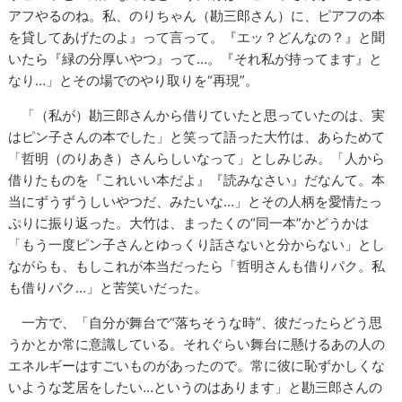
アフやるのね。私、のりちゃん（勘三郎さん）に、ピアフの本
を貸してあげたのよ』って言って。『エッ？どんなの？』と聞
いたら『緑の分厚いやつ』って…。『それ私が持ってます』と
なり…」とその場でのやり取りを“再現”。
「（私が）勘三郎さんから借りていたと思っていたのは、実
はピン子さんの本でした」と笑って語った大竹は、あらためて
「哲明（のりあき）さんらしいなって」としみじみ。「人から
借りたものを『これいい本だよ』『読みなさい』だなんて。本
当にずうずうしいやつだ、みたいな…」とその人柄を愛情たっ
ぷりに振り返った。大竹は、まったくの“同一本”かどうかは
「もう一度ピン子さんとゆっくり話さないと分からない」とし
ながらも、もしこれが本当だったら「哲明さんも借りパク。私
も借りパク…」と苦笑いだった。
一方で、「自分が舞台で“落ちそうな時”、彼だったらどう思
うかとか常に意識している。それぐらい舞台に懸けるあの人の
エネルギーはすごいものがあったので。常に彼に恥ずかしくな
いような芝居をしたい…というのはあります」と勘三郎さんの