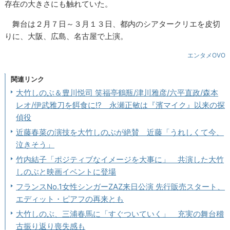
存在の大きさにも触れていた。
舞台は２月７日～３月１３日、都内のシアタークリエを皮切
りに、大阪、広島、名古屋で上演。
エンタメOVO
関連リンク
大竹しのぶ＆豊川悦司 笑福亭鶴瓶/津川雅彦/六平直政/森本
レオ/伊武雅刀を餌食に!? 永瀬正敏は『濱マイク』以来の探
偵役
近藤春菜の演技を大竹しのぶが絶賛 近藤「うれしくて今、
泣きそう」
竹内結子「ポジティブなイメージを大事に」 共演した大竹
しのぶと映画イベントに登場
フランスNo.1女性シンガーZAZ来日公演 先行販売スタート、
エディット・ピアフの再来とも
大竹しのぶ、三浦春馬に「すぐついていく」 充実の舞台稽
古振り返り喪失感も