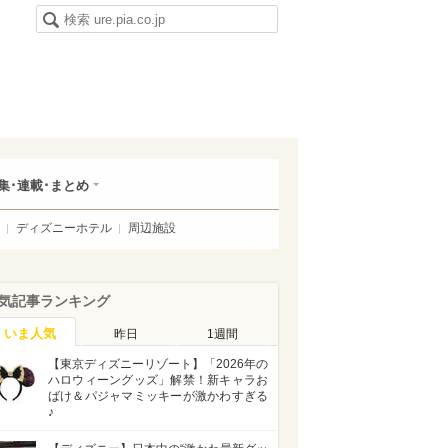
集･連載･まとめ
ディズニーホテル
周辺施設
気記事ランキング
いま人気
昨日
1週間
【東京ディズニーリゾート】「2026年の
ハロウィーングッズ」解禁！新キャラお
ばけ＆パジャマミッキーが激かわすぎる
♪