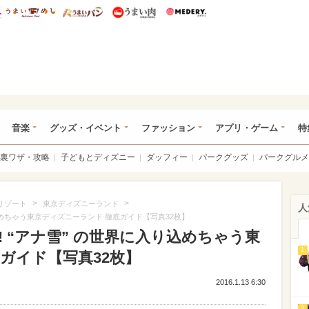
総研 ディズニー特集
mimot.
うまいめし
うまいパン
うまい肉
Medery.
ズニー特集 -ウレぴあ総研
音楽
グッズ・イベント
ファッション
アプリ・ゲーム
特
裏ワザ・攻略
子どもとディズニー
ダッフィー
パークグッズ
パークグルメ
>
>
リゾート
東京ディズニーランド
人
り込めちゃう東京ディズニーランド 徹底ガイド【写真32枚】
! “アナ雪” の世界に入り込めちゃう東
1
ガイド【写真32枚】
2016.1.13 6:30
2