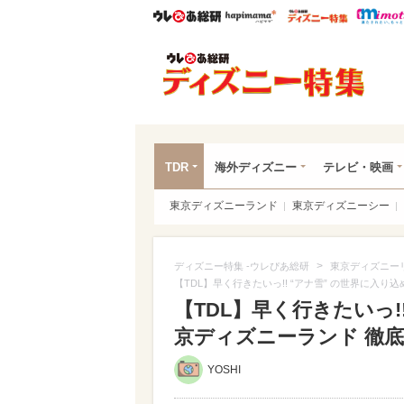
ウレぴあ総研
ハピママ*
ウレぴあ
ディ
TDR
海外ディズニー
テレビ・映画
東京ディズニーランド
東京ディズニーシー
>
ディズニー特集 -ウレぴあ総研
東京ディズニー
【TDL】早く行きたいっ!! “アナ雪” の世界に入
【TDL】早く行きたいっ!
京ディズニーランド 徹底
YOSHI