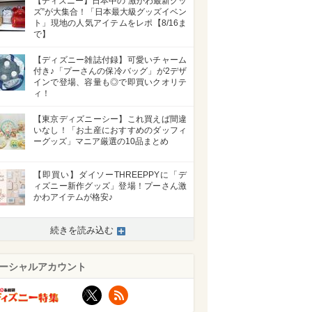
【ディズニー】日本中の“激かわ最新グッ
ズ”が大集合！「日本最大級グッズイベン
ト」現地の人気アイテムをレポ【8/16ま
で】
【ディズニー雑誌付録】可愛いチャーム
付き♪「プーさんの保冷バッグ」が2デザ
インで登場、容量も◎で即買いクオリテ
ィ！
【東京ディズニーシー】これ買えば間違
いなし！「お土産におすすめのダッフィ
ーグッズ」マニア厳選の10品まとめ
【即買い】ダイソーTHREEPPYに「デ
ィズニー新作グッズ」登場！プーさん激
かわアイテムが格安♪
続きを読み込む
ーシャルアカウント
X
RSS