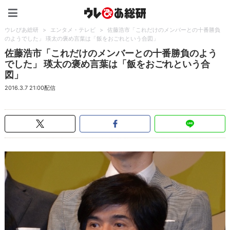
ウレぴあ総研（うれぴあ）
ウレぴあ総研
>
エンタメ・テレビ
>
佐藤浩市「これだけのメンバーとの十番勝負
のようでした」 瑛太の褒め言葉は「飯をおごれという合図」
佐藤浩市「これだけのメンバーとの十番勝負のよう
でした」 瑛太の褒め言葉は「飯をおごれという合
図」
2016.3.7 21:00配信