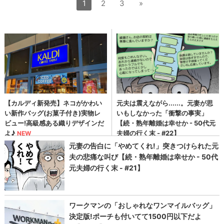
1
2
3
»