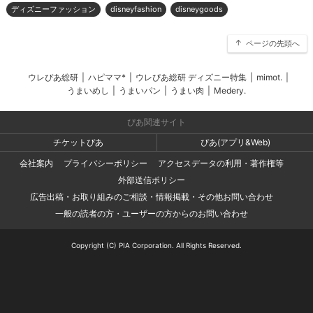
ディズニーファッション
disneyfashion
disneygoods
ページの先頭へ
ウレぴあ総研
|
ハピママ*
|
ウレぴあ総研 ディズニー特集
|
mimot.
|
うまいめし
|
うまいパン
|
うまい肉
|
Medery.
ぴあ関連サイト
チケットぴあ
ぴあ(アプリ&Web)
会社案内
プライバシーポリシー
アクセスデータの利用・著作権等
外部送信ポリシー
広告出稿・お取り組みのご相談・情報掲載・その他お問い合わせ
一般の読者の方・ユーザーの方からのお問い合わせ
Copyright (C) PIA Corporation. All Rights Reserved.