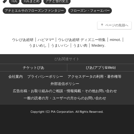
TDL
TDLまとめ
アナと雪の女王
>
アナとエルサのフローズンファンタジー
フローズン・フォーエバー
ページの先頭へ
ウレぴあ総研
|
ハピママ*
|
ウレぴあ総研 ディズニー特集
|
mimot.
|
うまいめし
|
うまいパン
|
うまい肉
|
Medery.
ぴあ関連サイト
チケットぴあ
ぴあ(アプリ&Web)
会社案内
プライバシーポリシー
アクセスデータの利用・著作権等
外部送信ポリシー
広告出稿・お取り組みのご相談・情報掲載・その他お問い合わせ
一般の読者の方・ユーザーの方からのお問い合わせ
Copyright (C) PIA Corporation. All Rights Reserved.