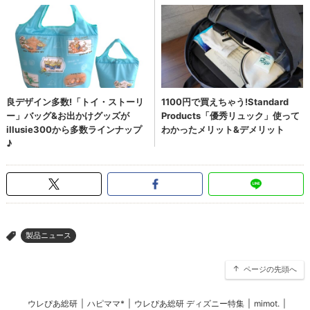
製品ニュース
>
ページの先頭へ
ウレぴあ総研
|
ハピママ*
|
ウレぴあ総研 ディズニー特集
|
mimot.
|