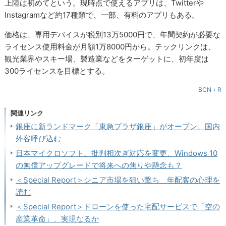
上陸は初めてという。現時点で使えるアプリは、Twitterや
Instagramなど約17種類で、一部、有料のアプリもある。
価格は、専用デバイスが税別13万5000円で、年間契約が必要な
ライセンス使用料金が月額1万8000円から。テックリンクは、
観光業界やスキー場、製造業などをターゲットに、初年度は
300ライセンスを目標とする。
BCN＋R
関連リンク
銀座に新ランドマーク「東急プラザ銀座」がオープン、国内
外客呼び込む
日本マイクロソフト、批判相次ぎ対応を変更、Windows 10
の無償アップグレードで将来への焦りや懸念も？
＜Special Report＞シニア市場を狙い撃ち 年配客の心理を
読む
＜Special Report＞ドローンを使った宅配サービスで「空の
産業革命」、実現なるか