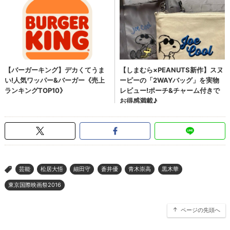
芸能
松居大悟
細田守
蒼井優
青木崇高
黒木華
>
東京国際映画祭2016
ページの先頭へ