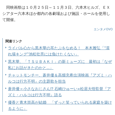
同映画祭は１０月２５日～１１月３日、六本木ヒルズ、ＥＸ
シアター六本木ほか都内の各劇場および施設・ホールを使用し
て開催。
エンタメOVO
関連リンク
ライバル心から黒木華の耳たぶをなめる！ 本木雅弘「“濡
れ場キング”池松壮亮には負けたくない」
黒木華、「ＴＳＵＢＡＫＩ」の新ミューズに 最初は「なぜ
私にお話がきたのかと…」
チャットモンチー、蒼井優＆高畑充希出演映画『アズミ・ハ
ルコは行方不明』の主題歌を担当
蒼井優＝小さなおじさん!? 石崎ひゅーい×松居大悟監督『ア
ズミ・ハルコは行方不明』語る
優香と青木崇高が結婚 「ずっと笑っていられる家庭を築け
るように」