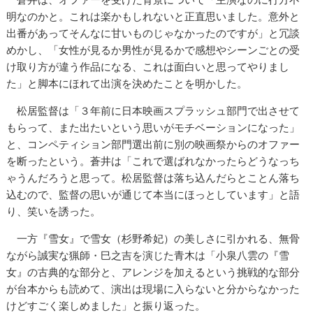
明なのかと。これは楽かもしれないと正直思いました。意外と
出番があってそんなに甘いものじゃなかったのですが」と冗談
めかし、「女性が見るか男性が見るかで感想やシーンごとの受
け取り方が違う作品になる、これは面白いと思ってやりまし
た」と脚本にほれて出演を決めたことを明かした。
松居監督は「３年前に日本映画スプラッシュ部門で出させて
もらって、また出たいという思いがモチベーションになった」
と、コンペティション部門選出前に別の映画祭からのオファー
を断ったという。蒼井は「これで選ばれなかったらどうなっち
ゃうんだろうと思って。松居監督は落ち込んだらとことん落ち
込むので、監督の思いが通じて本当にほっとしています」と語
り、笑いを誘った。
一方『雪女』で雪女（杉野希妃）の美しさに引かれる、無骨
ながら誠実な猟師・巳之吉を演じた青木は「小泉八雲の『雪
女』の古典的な部分と、アレンジを加えるという挑戦的な部分
が台本からも読めて、演出は現場に入らないと分からなかった
けどすごく楽しめました」と振り返った。