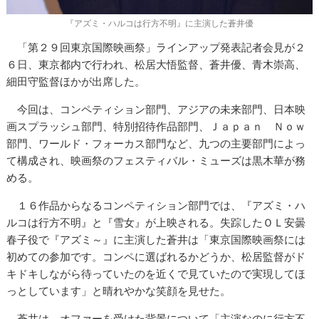
『アズミ・ハルコは行方不明』に主演した蒼井優
「第２９回東京国際映画祭」ラインアップ発表記者会見が２
６日、東京都内で行われ、松居大悟監督、蒼井優、青木崇高、
細田守監督ほかが出席した。
今回は、コンペティション部門、アジアの未来部門、日本映
画スプラッシュ部門、特別招待作品部門、Ｊａｐａｎ Ｎｏｗ
部門、ワールド・フォーカス部門など、九つの主要部門によっ
て構成され、映画祭のフェスティバル・ミューズは黒木華が務
める。
１６作品からなるコンペティション部門では、『アズミ・ハ
ルコは行方不明』と『雪女』が上映される。失踪したＯＬ安曇
春子役で『アズミ～』に主演した蒼井は「東京国際映画祭には
初めての参加です。コンペに選ばれるかどうか、松居監督がド
キドキしながら待っていたのを近くで見ていたので実現してほ
っとしています」と晴れやかな笑顔を見せた。
蒼井は、オファーを受けた背景について「主演なのに行方不