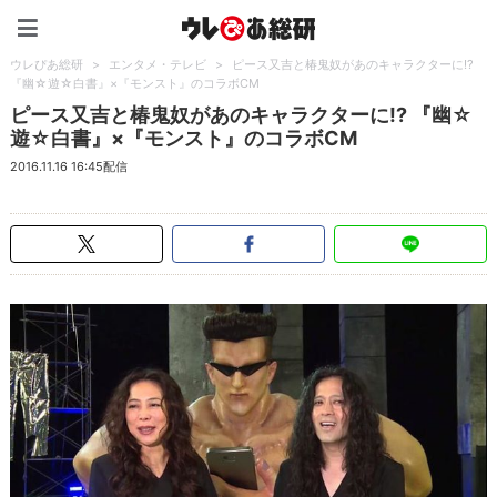
ウレぴあ総研（うれぴあ）
ウレぴあ総研
>
エンタメ・テレビ
>
ピース又吉と椿鬼奴があのキャラクターに!?
『幽☆遊☆白書』×『モンスト』のコラボCM
ピース又吉と椿鬼奴があのキャラクターに!? 『幽☆
遊☆白書』×『モンスト』のコラボCM
2016.11.16 16:45配信