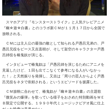
スマホアプリ『モンスターストライク』と人気テレビアニメ
『幽☆遊☆白書』とのコラボ新ＣＭが１１月１７日から全国で
放映される。
ＣＭには主人公の最強の敵として知られる戸愚呂兄弟の、戸
愚呂兄役をピース又吉直樹が、そして架空のキャラクター戸愚
呂姉役を椿鬼奴が演じる。
インタビューで椿鬼奴は「戸愚呂姉を演じるためにアニメを
見返したけど、１回も出てこなくて参考になる人がいなかっ
た！」と天然振りを発揮し、又吉は「周りの芸人からよく戸愚
呂兄役をネタで依頼される」というエピソードを披露した。
ＣＭ放映に合わせて、椿鬼奴が『幽☆遊☆白書』の主題歌
『微笑みの爆弾』を歌っている様子をおさめた特別動画をＷＥ
Ｂ限定で公開する。１９９０年代ミュージックビデオ風に仕上
がった映像は見逃せない。