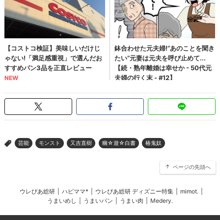
芸能
モンスト
又吉直樹
幽☆遊☆白書
椿鬼奴
>
ページの先頭へ
ウレぴあ総研
|
ハピママ*
|
ウレぴあ総研 ディズニー特集
|
mimot.
|
うまいめし
|
うまいパン
|
うまい肉
|
Medery.