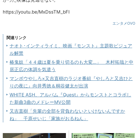
https://youtu.be/MxDssTM_bFI
エンタメOVO
関連リンク
ナオト･インティライミ、映画『モンスト』主題歌ビジュア
ル解禁
椿鬼奴「４４歳は夏を乗り切るのも大変…」 木村拓哉と中
居正広の体調を気遣う
マンボウやしろ×又吉直樹のラジオ番組『やしろと又吉ひと
りの夜に』向井秀徳＆桐谷健太が出演
WHITE ASH、アルバム『Quest』からモンストとコラボし
た新曲3曲のメドレーMV公開
又吉直樹「先輩の全部を背負わないといけないんですか
ね」 千原せいじ「家族がおるねん」