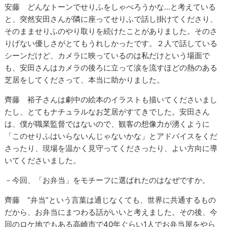
安藤 どんなトーンでせりふをしゃべろうかな…と考えている
と、突然安田さんが隣に座ってせりふで話し掛けてくださり、
そのまませりふのやり取りを続けたことがありました。そのさ
りげない優しさがとてもうれしかったです。２人で話している
シーンだけど、カメラに映っているのは私だけという場面で
も、安田さんはカメラの後ろに立って涙を流すほどの熱のある
芝居をしてくださって、本当に助かりました。
齊藤 裕子さんは劇中の絵本のイラストも描いてくださいまし
たし、とてもナチュラルなお芝居がすてきでした。安田さん
は、僕が職業監督ではないので、観客の想像力が湧くように
「このせりふはいらないんじゃないかな」とアドバイスをくだ
さったり、現場を温かく見守ってくださったり、よい方向に導
いてくださいました。
－今回、「お弁当」をモチーフに選ばれたのはなぜですか。
齊藤 “弁当”という言葉は通じなくても、世界に共通するもの
だから、お弁当にまつわる話がいいと考えました。その後、今
回のロケ地でもある高崎市で40年ぐらい1人でお弁当屋をやら