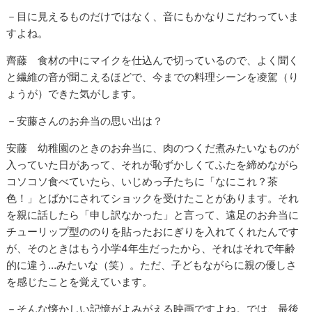
－目に見えるものだけではなく、音にもかなりこだわっていま
すよね。
齊藤 食材の中にマイクを仕込んで切っているので、よく聞く
と繊維の音が聞こえるほどで、今までの料理シーンを凌駕（り
ょうが）できた気がします。
－安藤さんのお弁当の思い出は？
安藤 幼稚園のときのお弁当に、肉のつくだ煮みたいなものが
入っていた日があって、それが恥ずかしくてふたを締めながら
コソコソ食べていたら、いじめっ子たちに「なにこれ？茶
色！」とばかにされてショックを受けたことがあります。それ
を親に話したら「申し訳なかった」と言って、遠足のお弁当に
チューリップ型ののりを貼ったおにぎりを入れてくれたんです
が、そのときはもう小学4年生だったから、それはそれで年齢
的に違う…みたいな（笑）。ただ、子どもながらに親の優しさ
を感じたことを覚えています。
－そんな懐かしい記憶がよみがえる映画ですよね。では、最後