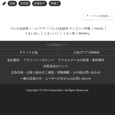
芸能
安田顕
安藤裕子
齊藤工
>
ページの先頭へ
ウレぴあ総研
|
ハピママ*
|
ウレぴあ総研 ディズニー特集
|
mimot.
|
うまいめし
|
うまいパン
|
うまい肉
|
Medery.
ぴあ関連サイト
チケットぴあ
ぴあ(アプリ&Web)
会社案内
プライバシーポリシー
アクセスデータの利用・著作権等
外部送信ポリシー
広告出稿・お取り組みのご相談・情報掲載・その他お問い合わせ
一般の読者の方・ユーザーの方からのお問い合わせ
Copyright (C) PIA Corporation. All Rights Reserved.