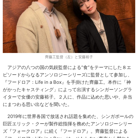
齊藤工監督（左）と安藤裕子
アジアの八つの国の気鋭監督による“食”をテーマにした８エ
ピソードからなるアンソロジーシリーズに監督として参加し、
『フードロア：Life in a Box』を手掛けた齊藤工。本作に「神
がかったキャスティング」によって出演するシンガーソングラ
イターで女優の安藤裕子。２人に、作品に込めた思いや、弁当
にまつわる思い出などを聞いた。
2019年に世界各国で放送され話題を集めた、シンガポールの
巨匠エリック・クーが製作総指揮を務めたアンソロジーシリー
ズ『フォークロア』に続く『フードロア』。齊藤監督による