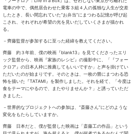
『フードロア：Life in a Box』は、せわしない東京から離れた
電車の中で、偶然居合わせた乗客３組４人の孤独な人生が交差
したとき、長い間忘れていた“お弁当”にまつわる記憶が呼び起
こされ、それぞれが希望の光を見いだしていくさまが描かれ
る。
－齊藤監督が参加するに至った経緯を教えてください。
齊藤 約３年前、僕の映画『blank13』を見てくださったエリ
ック監督から、映画『家族のレシピ』の撮影中に、「『フォー
クロア』の日本人枠に推薦してもいいですか」と声を掛けてい
ただいたのが始まりです。そのときは、一枚の畳にまつわる恐
怖を描いた『TATAMI』を製作しました。それを経て、「今度は
食をテーマにやるので、またやりませんか？」と誘っていただ
きました。
－世界的なプロジェクトへの参加は、“斎藤さん”にどのような
変化をもたらしていますか。
齊藤 日本だと、僕が監督した映画は「斎藤工の作品」という
目で見られますが、海を超えると、僕が何者であるかなんて関