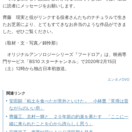
に読者にメッセージをお願いします。
齊藤 現実と役がリンクする役者さんたちのナチュラルで生き
たお芝居により、とてもすてきなお弁当のような作品ができま
した。ぜひご覧ください。
（取材・文・写真／錦怜那）
オリジナルアンソロジーシリーズ『フードロア』は、映画専
門サービス「BS10 スターチャンネル」で2020年2月15日
（土）12時から独占日本初放送。
エンタメOVO
関連リンク
安田顕「粘土を食べたが意外といけた」 小林豊「常滑は昔
ながらのいい所」
齊藤工、北村一輝と、２０年前の約束を果たす 「ここに一
緒に来られたことを心から誇らしく思う」