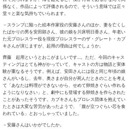
係なく、作品によって評価されるので、そういう意味では正々
堂々と楽な気持ちでいられます。
－スランプに陥った絵本作家役の安藤さんのほか、妻を亡くし
たばかりの男を安田顕さん、彼の娘を川床明日香さん、年老い
た元プロレスラー役を現役プロレスラーのザ・グレート・カブ
キさんが演じますが、起用の理由は何でしょうか。
齊藤 起用というとおこがましいです…。ただ、今回のキャス
ティングはとても神がかっていて、キャストの方は物語と実体
験が重なるそうです。例えば、安田さんには役と同じ年頃の娘
さんがいるし、去年、奥さまが自分が死んだときのことを考え
て「あなたは料理ができないから、せめて卵焼きぐらい作れる
ようになりなさい」と、劇中にも登場する卵焼きを作らされた
ことがあったそうです。カブキさんもプロレス団体を抱えてい
たときは大変な苦労があったようで、「腹が立つぐらい芯を食
われている」とおっしゃっていました。
－安藤さんはいかがでしたか。