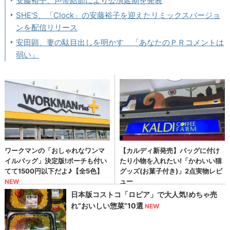
安藤裕子、声帯結節により公演延期を発表
SHE'S、「Clock」の安藤裕子を迎えたリミックスバージョ
ンを配信リリース
安田顕、妻の駄目出しを明かす 「あなたのＰＲコメントは
弱い」