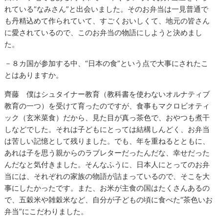
れている“なみさん”と出会いました。そのお弁当は一見普通で
も丹精込めて作られていて、すごくおいしくて、地元の皆さん
に愛されているので、このお弁当の物語にしようと決めまし
た。
－８カ国が参加する中、“日本の食”という点で大事にされたこ
とはありますか。
齊藤 僕はシュタイナー教育（教科書を使わないオルナティブ
教育の一つ）を受けて育ったのですが、食事もマクロビオティ
ック（玄米菜食）だから、見た目が真っ茶色で、おやつも煮干
しなどでした。それは子どもにとっては結構しんどく、お弁当
は苦しい記憶として残りました。でも、年を重ねるとともに、
あれは子を思う親からのラブレターだったんだな、幸せだった
んだなと気付きました。そんなふうに、日本人にとってのお弁
当には、それぞれの家族の物語が詰まっているので、そこを大
事にしたかったです。また、お米が主食の国はたくさんあるの
で、五穀米や雑穀米など、自分が子どもの頃に食べた“茶色いお
弁当”にこだわりました。