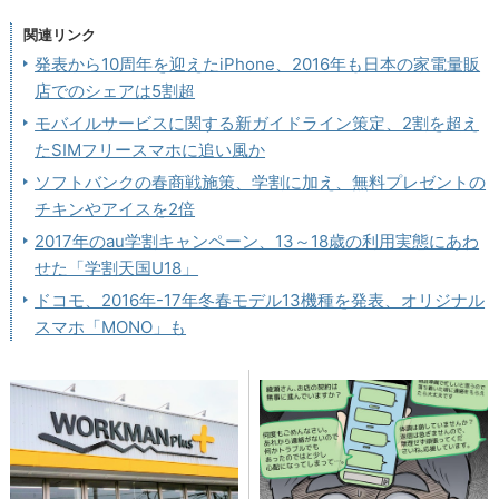
関連リンク
発表から10周年を迎えたiPhone、2016年も日本の家電量販
店でのシェアは5割超
モバイルサービスに関する新ガイドライン策定、2割を超え
たSIMフリースマホに追い風か
ソフトバンクの春商戦施策、学割に加え、無料プレゼントの
チキンやアイスを2倍
2017年のau学割キャンペーン、13～18歳の利用実態にあわ
せた「学割天国U18」
ドコモ、2016年-17年冬春モデル13機種を発表、オリジナル
スマホ「MONO」も