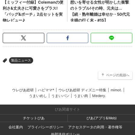
製品ニュース
>
ページの先頭へ
ウレぴあ総研
|
ハピママ*
|
ウレぴあ総研 ディズニー特集
|
mimot.
|
うまいめし
|
うまいパン
|
うまい肉
|
Medery.
ぴあ関連サイト
チケットぴあ
ぴあ(アプリ&Web)
会社案内
プライバシーポリシー
アクセスデータの利用・著作権等
外部送信ポリシー