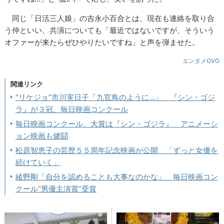
同じ「日活三人娘」の吉永小百合とは、現在も連絡を取り合
う仲といい、共演についても「最近ではないですが、そういう
オファーが来たらぜひやりたいですね」と声を弾ませた。
エンタメOVO
関連リンク
“リケジョ”市川実日子「九官鳥のように…」 『シン・ゴジ
ラ』が３冠、毎日映画コンクール
毎日映画コンクール、大賞は『シン・ゴジラ』 アニメーシ
ョン映画も健闘
松原智恵子の芸歴５５周年記念映画が公開 「ずっと女優を
続けていく」
綾野剛「自分を認めることも大事なのかな」 毎日映画コン
クール“男優主演賞”受賞