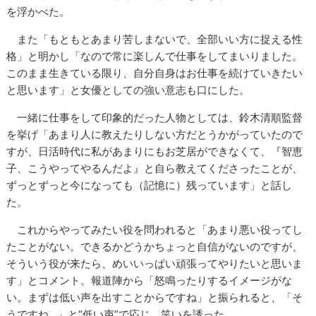
を浮かべた。
また「もともとあまり苦しまないで、全部いい方に捉える性
格」と明かし「なので常に楽しんで仕事をしてまいりました。
このまま生きている限り、自分自身はお仕事を続けていきたい
と思います」と女優としての強い意志も口にした。
一緒に仕事をして印象的だった人物としては、鈴木清順監督
を挙げ「あまり人に教えたりしない方だとうかがっていたので
すが、日活時代に私があまりにもお芝居ができなくて、『智恵
子、こうやってやるんだよ』と自ら教えてくださったことが、
ずっとずっと今になっても（記憶に）残っています」と話し
た。
これからやってみたい役を問われると「あまり悪い役ってし
たことがない。できるかどうかちょっと自信がないのですが、
そういう役が来たら、めいいっぱい頑張ってやりたいと思いま
す」とコメント。報道陣から「怒鳴ったりするイメージがな
い。まずは低い声を出すことからですね」と振られると、「そ
うですね…」と“低い声”で応じ、笑いを誘った。