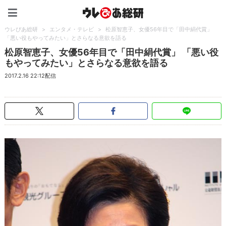
ウレぴあ総研（うれぴあ）
ウレぴあ総研
>
エンタメ・テレビ
>
松原智恵子、女優56年目で「田中絹代賞」
「悪い役もやってみたい」とさらなる意欲を語る
松原智恵子、女優56年目で「田中絹代賞」 「悪い役
もやってみたい」とさらなる意欲を語る
2017.2.16 22:12配信