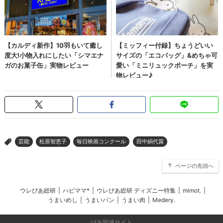
芸能
松原智恵子
毎日映画コンクール
田中絹代賞
>
ページの先頭へ
ウレぴあ総研
|
ハピママ*
|
ウレぴあ総研 ディズニー特集
|
mimot.
|
うまいめし
|
うまいパン
|
うまい肉
|
Medery.
ぴあ関連サイト