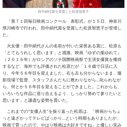
田中絹代賞を受賞した松原智恵子
「第７１回毎日映画コンクール 表彰式」が１５日、神奈川
県川崎市で行われ、田中絹代賞を受賞した松原智恵子が登壇し
た。
大女優・田中絹代さんの名前が付いた栄誉ある賞に、松原も
「とてもうれしく思います」と感激。映画『ゆずの葉ゆれて』
（２０１６年）がロシアのソチ国際映画祭で主演女優賞を獲得
するなど、海外でも評価された松原だが「１６歳で日活に入
り、今年５６年目を迎えました。右も左も分からないまま、撮
影現場で監督、スタッフさんたちに教わりながら…叱られなが
ら、何とか５６年目を迎えることができました。これからも、
いろいろな作品に巡り合えるよう、しっかり努めて参りたいと
思います」と謙虚な姿勢を貫いた。
これまでの“女優人生”を振り返った松原は、「映画からちょ
っと遠ざかってテレビばっかり…という時期もありましたが、
映画で育ったので、やはり映画は大好きですね」と優しい笑み